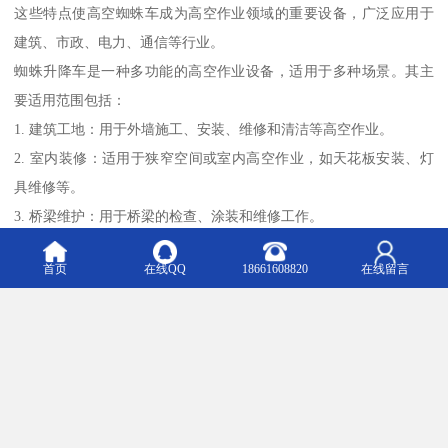
这些特点使高空蜘蛛车成为高空作业领域的重要设备，广泛应用于
建筑、市政、电力、通信等行业。
蜘蛛升降车是一种多功能的高空作业设备，适用于多种场景。其主
要适用范围包括：
1. 建筑工地：用于外墙施工、安装、维修和清洁等高空作业。
2. 室内装修：适用于狭窄空间或室内高空作业，如天花板安装、灯
具维修等。
3. 桥梁维护：用于桥梁的检查、涂装和维修工作。
4. 电力设施：适用于电线杆、变电站等电力设施的安装和维护。
首页
在线QQ
18661608820
在线留言
5. 影视拍摄：用于搭建摄影棚、灯光布置等需要高空作业的场合。
6. 园林绿化：用于树木修剪、园林景观维护等高空作业。
7. 工业设备：适用于工厂内设备安装、维护和清洁等高空作业。
8. 紧急救援：在紧急情况下，可用于救援和疏散工作。
蜘蛛升降车因其灵活性和适应性，能够在复杂环境中提供、安全的
高空作业解决方案。