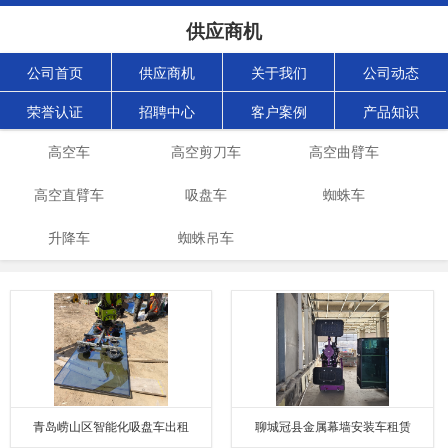
供应商机
公司首页
供应商机
关于我们
公司动态
荣誉认证
招聘中心
客户案例
产品知识
高空车
高空剪刀车
高空曲臂车
高空直臂车
吸盘车
蜘蛛车
升降车
蜘蛛吊车
青岛崂山区智能化吸盘车出租
聊城冠县金属幕墙安装车租赁