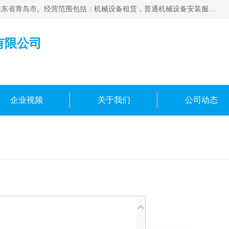
青岛高晟工程机械租赁有限公司成立于2015年，注册地位于山东省青岛市。经营范围包括：机械设备租赁，普通机械设备安装服务，电子、机械设备维护，专用设备修理，通用设备修理，机械设备销售，环境保护专用设备销售，建筑材料销售，专业保洁、清洗、消毒服务，劳动保护用品销售，信息技术咨询服务，汽车拖车、求援、清障服务，物业管理；工程管理服务，货物进出口，技术进出口，汽车销售，新能源汽车整车销售等。
有限公司
企业视频
关于我们
公司动态