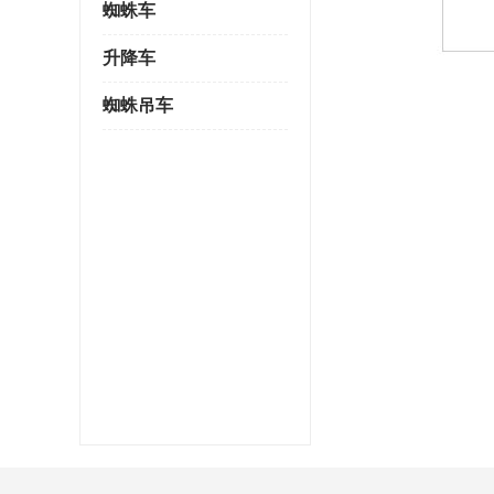
蜘蛛车
升降车
蜘蛛吊车