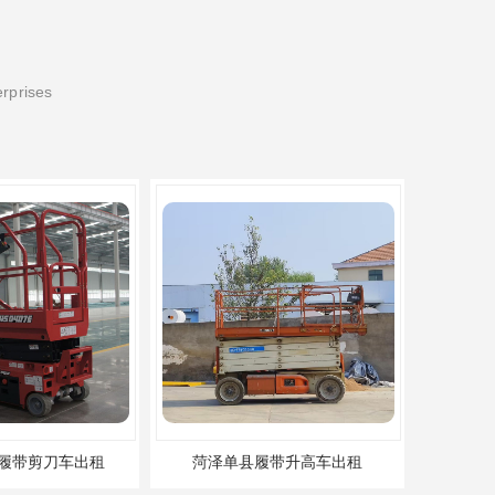
erprises
租
菏泽单县履带升高车出租