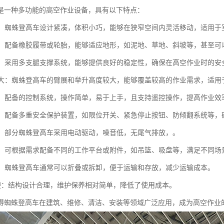
是一种多功能的高空作业设备，具有以下特点：
性强：蜘蛛登高车设计紧凑，体积小巧，能够在狭窄空间内灵活移动，适用
性强：配备橡胶履带或轮胎，能够适应地形，如泥地、草地、斜坡等，甚至
性高：采用多支腿支撑系统，能够提供良好的稳定性，确保在高空作业时的安
高度大：蜘蛛登高车的臂展和举升高度较大，能够覆盖较高的作业需求，适
简便：配备的控制系统，操作简单，易于上手，且支持遥控操作，提高作业效
性高：配备多重安全保护装置，如限位开关、紧急停止按钮、防倾翻系统等
节能：部分蜘蛛登高车采用电动驱动，噪音低，无尾气排放，。
能性：可根据需求配备不同的工作平台或附件，如吊篮、吸盘等，满足不同场
运输：蜘蛛登高车通常可以折叠或拆卸，便于运输和存放，减少运输成本。
护方便：结构设计合理，维护保养相对简单，降低了使用成本。
得蜘蛛登高车在建筑、维修、清洁、安装等领域广泛应用，成为高空作业