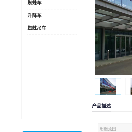
蜘蛛车
升降车
蜘蛛吊车
产品描述
用途范围