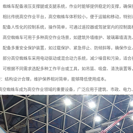
性好：蜘蛛车配备液压支撑腿或支腿系统，作业时能够提供稳定的支撑，确
小巧：相比传统高空作业平台，高空蜘蛛车体积较小，便于运输和移动，特
简便：配备人性化的控制系统，操作简单，可通过遥控器或驾驶室内的控制面
能性：高空蜘蛛车可用于多种高空作业场景，如建筑外墙维护、玻璃幕墙清
性高：配备多重安全保护装置，如过载保护、紧急停止、防倾斜等，确保作
节能：部分高空蜘蛛车采用电动驱动或混合动力系统，减少噪音和污染，适
性强：可根据不同需求选配多种工作平台或工具，如吊篮、吸盘、清洗装置
护方便：结构设计合理，维护保养相对简单，能够降低使用成本。
高空蜘蛛车成为高空作业领域的重要设备，广泛应用于建筑、市政、电力