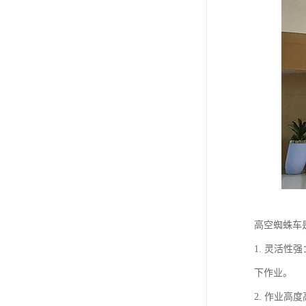
高空蜘蛛车
1. 灵活
下作业。
2. 作业