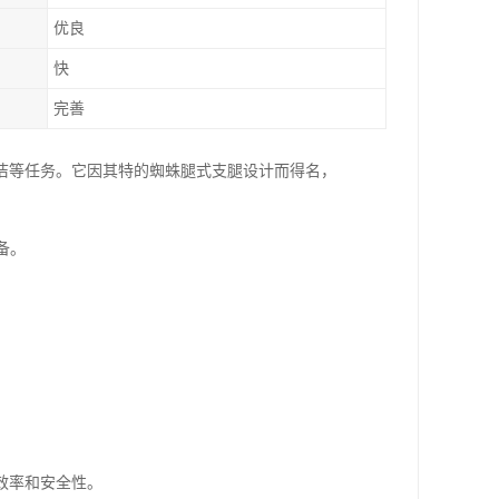
优良
快
完善
洁等任务。它因其特的蜘蛛腿式支腿设计而得名，
备。
效率和安全性。