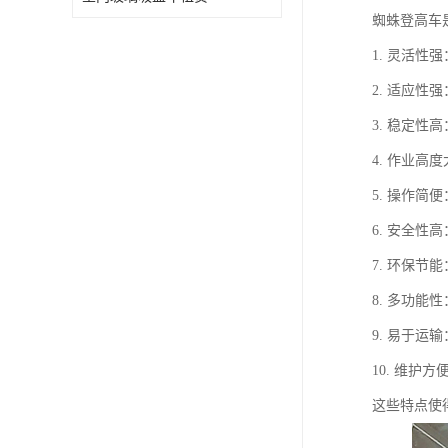
蜘蛛登高车
1. 灵活
2. 适应
3. 稳定
4. 作业
5. 操作
6. 安全
7. 环保
8. 多功
9. 易于
10. 维
这些特点使