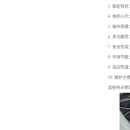
3. 稳定
4. 体积
5. 操作
6. 多功
7. 安全
8. 环保
9. 适应
10. 维
这些特点使