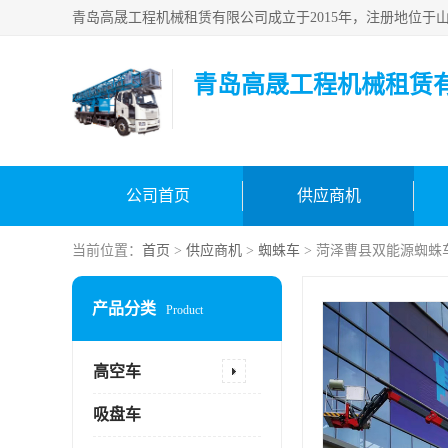
青岛高晟工程机械租赁
公司首页
供应商机
当前位置：
首页
>
供应商机
>
蜘蛛车
> 菏泽曹县双能源蜘蛛
产品分类
Product
高空车
吸盘车