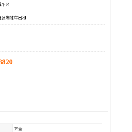
城阳区
能源蜘蛛车出租
8820
齐全