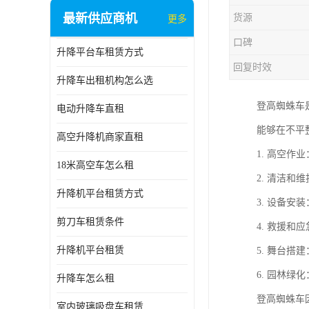
最新供应商机
货源
更多
口碑
升降平台车租赁方式
回复时效
升降车出租机构怎么选
登高蜘蛛车
电动升降车直租
能够在不平
高空升降机商家直租
1. 高空
18米高空车怎么租
2. 清洁
升降机平台租赁方式
3. 设备
剪刀车租赁条件
4. 救援
升降机平台租赁
5. 舞台
6. 园林
升降车怎么租
登高蜘蛛车
室内玻璃吸盘车租赁