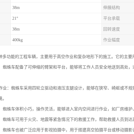
38m
伸展结构
21°
平台承载
38m
回转速度
400kg
作业幅度
种多功能的工程车辆，主要用于高空作业和复杂地形下的施工。它的主要
作业：蜘蛛车配备了可伸缩的臂架和平台，能够将工作人员安全地送到高处
地形作业：蜘蛛车采用四轮立驱动和液压支腿设计，能够在狭窄、崎岖或不
境。
作业：蜘蛛车体积小巧，操作灵活，能够进入室内空间进行作业，如厂房维
救援：蜘蛛车可用于火灾、地震等紧急情况下的救援工作，帮助救援人员到
拍摄：蜘蛛车也被广泛应用于影视拍摄中，用于搭建高空拍摄平台或移动摄影