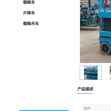
蜘蛛车
升降车
蜘蛛吊车
产品描述
轴距