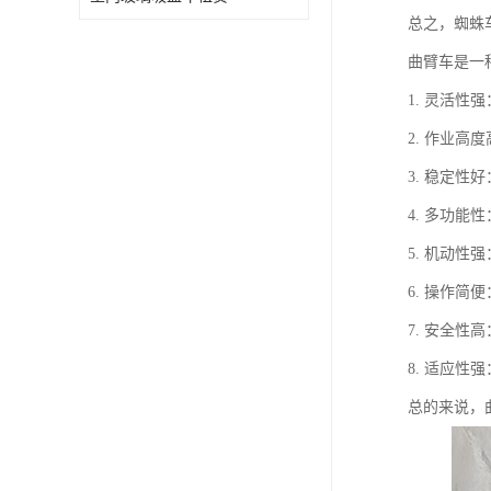
总之，蜘蛛
曲臂车是一
1. 灵活
2. 作业
3. 稳定
4. 多功
5. 机动
6. 操作
7. 安全
8. 适应
总的来说，