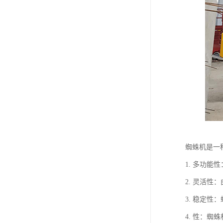
蜘蛛机是一
1. 多功
2. 灵活
3. 稳定
4. 性：