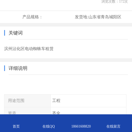
浏览次数：
172
次
产品规格：
发货地:
山东省青岛城阳区
关键词
滨州沾化区电动蜘蛛车租赁
详细说明
用途范围
工程
资质
齐全
货源
充足
首页
在线QQ
18661608820
在线留言