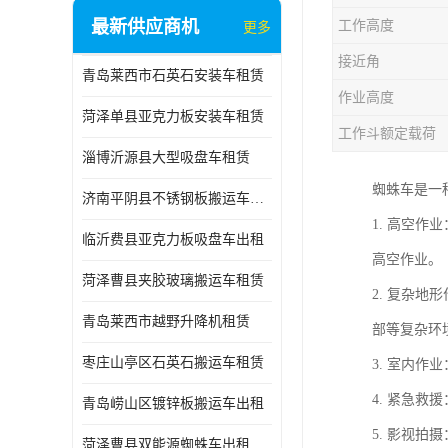
最新供应商机
工作高度
更多
接近角
青岛莱西市石英石安装车租赁
作业高度
菏泽单县亚克力板安装车租赁
工作斗额定载荷
淄博沂源县大型吸盘车租赁
蜘蛛车是一
济南平阴县不锈钢板搬运车出租
1. 高空
临沂费县亚克力板吸盘车出租
高空作业。
菏泽曹县夹胶玻璃搬运车租赁
2. 复杂
青岛莱西市越野升降机租赁
部等复杂环
枣庄山亭区石英石搬运车租赁
3. 室内
4. 紧急
青岛崂山区镀锌板搬运车出租
5. 影视
菏泽曹县双能源蜘蛛车出租