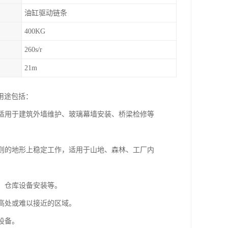
油缸驱动链条
400KG
260s/r
21m
用途包括：
，适用于建筑外墙维护、玻璃幕墙安装、桥梁检修等
规则的地形上稳定工作，适用于山地、森林、工厂内
护、仓库设备安装等。
达高处或难以接近的区域。
设备。