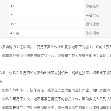
38m
伸展结构
21°
平台承载
38m
回转速度
400kg
作业幅度
种多功能的工程车辆，主要用于高空作业和复杂地形下的施工。它的主要
作业：蜘蛛车配备了可伸缩的臂架和平台，能够将工作人员安全地送到高处
地形作业：蜘蛛车采用四轮立驱动和液压支腿设计，能够在狭窄、崎岖或不
境。
作业：蜘蛛车体积小巧，操作灵活，能够进入室内空间进行作业，如厂房维
救援：蜘蛛车可用于火灾、地震等紧急情况下的救援工作，帮助救援人员到
拍摄：蜘蛛车也被广泛应用于影视拍摄中，用于搭建高空拍摄平台或移动摄影