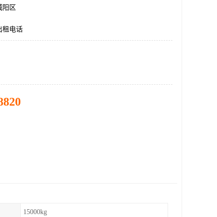
城阳区
出租电话
8820
15000kg