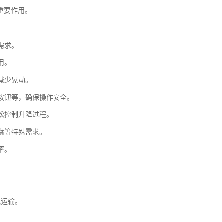
重要作用。
需求。
用。
减少晃动。
止按钮等，确保操作安全。
松控制升降过程。
腐等特殊需求。
率。
。
流运输。