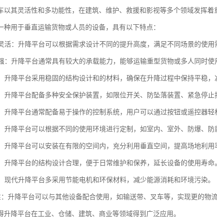
车以其灵活性和多功能性，在建筑、维护、救援和影视等多个领域发挥着
一种用于垂直运输货物或人员的设备，具有以下特点：
高度灵活：升降平台可以根据需求设计不同的提升高度，满足不同场景的使用
能力强：升降平台通常具有较大的承载能力，能够运输重型货物或多人同时使
性高：升降平台采用稳固的结构设计和的材料，确保在升降过程中保持平稳，
性好：升降平台配备多种安全保护装置，如限位开关、防坠落装置、紧急停
简便：升降平台通常配备易于操作的控制系统，用户可以通过按钮或遥控器轻
性强：升降平台可以根据不同的使用环境进行定制，如室内、室外、防爆、防
空间：升降平台可以安装在有限的空间内，充分利用垂直空间，提高场地利用
方便：升降平台的结构设计合理，便于日常维护和保养，延长设备的使用寿命
环保：现代升降平台多采用节能电机和环保材料，减少能源消耗和环境污染。
功能性：升降平台可以与其他设备配合使用，如输送带、叉车等，实现更的物
得升降平台在工业、仓储、建筑、商业等领域得到广泛应用。