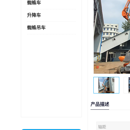
蜘蛛车
升降车
蜘蛛吊车
产品描述
轴距