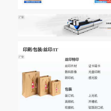
手机美容
锯子
办公家私维修
五金锁具
旧货回收
箱包锁
数码维修配件
切削工具
陶瓷
办公设备维修
特殊/专业五金件
网络安全
建筑/装饰五金
萤石
特殊/专业钳工工具
紧固件/连接件
通瓦
片弹簧
陶瓷土
气焊、气割器材
地爬壁
抹泥板
特殊/专业陶瓷机械
钳子
望角瓦
IC卡锁
全瓷砖
气弹簧
防滑砖
手动工具
伊利石
办公锁
硅灰石
印刷/包装/丝印/IT
粘土
陶瓷机械设备
水晶瓷片
宝顶瓦
丝印特印
描金瓷片
球磨机
丝印片材
证卡磁卡
石英
油画瓷片
数码影像
光盘印刷
琉璃瓦
耐磨砖
转印机
感光胶
烫画机
晾晒架
包装
标牌条幅
丝印网框
丝带印刷机
装订机
印花胶浆
上光机
防伪油墨
高频机
电子印刷
开槽机
植绒纸
吹膜机
丝印油墨颜料
铝箔封口机