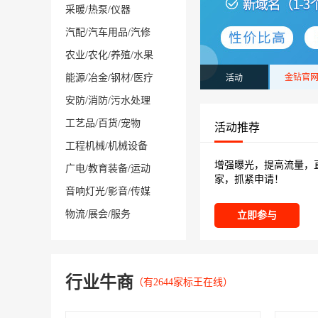
采暖
/
热泵
/
仪器
汽配
/
汽车用品
/
汽修
农业
/
农化
/
养殖
/
水果
能源
/
冶金
/
钢材
/
医疗
活动
金钻官
安防
/
消防
/
污水处理
工艺品
/
百货
/
宠物
活动推荐
工程机械
/
机械设备
增强曝光，提高流量，
广电
/
教育装备
/
运动
家，抓紧申请！
音响灯光
/
影音
/
传媒
物流
/
展会
/
服务
立即参与
行业牛商
（有2644家标王在线）