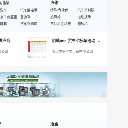
车用品
汽修
车
特殊/专业专用汽车
汽车及配件设计
马自达|铃木配件
洗车
紧凑型车
汽车静电带
汽车冷却系统
特殊/专业保养设备
涨紧轮
汽车密封胶
车
水牛皮座垫
混凝土搅拌车
备胎罩
汽车平衡块
热风枪
汽车油管胶管
电动扳手
非完整车辆
座套
道路清扫车
汽车杂物箱
大众配件
黄油加注机无尘干磨机
汽车通讯
磨砂机
车
脚垫
半挂牵引车
方向盘套
捷达配件
汽车电脑电子维修
雷诺配件
抛光机
通运输
船舶
SUV
玻璃水
客车
冷却液
汽车橡胶制品
气动喷枪
汽车整形机
特殊汽车行走配件
供应商
明威mw 手推平板车电动 订制
油
柜
汽车香膏
非机动车配件
风钻
喷气推进装置
船舱系统
汽车维修工具套件
指南针
品运输车
汽车凉垫
输送线
汽车维修设备
船用切割设备
喷枪
拖船
限公司
阳江市奥得宝工贸有限公司
镜
汽车太阳膜
桥用材料
车用气动工具
船用无线电通信设备
品牌车维修
船用通讯设备
小挂饰
机
卡通座套
救生衣
吸水机
旅游船
工具车
特种发动机
脚垫
施工材料
汽车保护罩
电动自行车
钳子
螺旋桨
汽车检测台
船用信号灯
箱运输车
三轮车
船舶消防系统
船舶管路系统
及配件
智能交通产品
船用蒸汽发生器
斯特林发动机
托盘
绳索
船舶空气调节系统
船舶舾装设备
冷补材料
冷藏货车
船用电器仪表
船用冷冻设备
特殊/专业木质材料
特殊/专业船舶
海关艇
疗
冶金