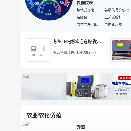
仪器仪表
冷冻冷凝机组
工业制冷设备
制冷机
基地式仪表
空调配套设备
矢量信号分析仪
负压风机
粒度仪
通风净化机
工艺试验机
冷库
气体/气敏/烟雾传感器
暖通空调
气体变送器
转矩测量仪
空调控制器/测量仪
中央空调
料位/液位传感器
暖通自控设备
特殊色谱仪
空调两器
耐压仪/绝缘测试仪
苏州pH电极欢迎选购,微基智慧科技供应
轴重称
表面/接地/绝缘电阻测试仪
频率计
能见度仪
微基智慧科技(江苏)有限公司
特殊专用仪器仪表
皮带秤
带表卡尺
电子台秤
玻璃温度计
机械秤
农业/农化/养殖
养殖