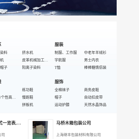
节电器
防雷器
开关
热电阻
电器
逆变器
板
电阻器
革
服装
染料
挤水机
制服、工作服
中老年羊绒衫
机
皮革机械加工设备
宇航服
男士内衣
帽子
阳离子染料
T恤
棒棒糖情侣装
革
成型鞋底
男装卫衣
舞台服装
鞋
服饰
特殊/专业成革服装
金属络合染料
冬装
及膝袜
机
绵羊皮皮料
练功鞋
迷你裙
全棉袜子
短裤
商务皮鞋
男鞋
特殊/个性高跟鞋
人造革
慢跑鞋
文胸
帽子
毛织开衫
自动扣皮带
旅游鞋
合成革
拼板机
男装衬衫
运动护膝
男装外套
天然水晶饰品
染料
件
剖层机
特殊鞋底
蛋糕裙
高跟鞋
领带
项链
具
纺织
皮包
鞋
狐狸皮皮料
多功能鞋
服装配饰
围巾披肩
女裤
丝巾
上海短袖制服款式一览表,上海威威制衣供应
马桥木箱包装公司
鞋
/个性女包
烘干设备
男士双带单肩包
儿童袜
毛纱
凉鞋
纺织化纤
橡胶鞋底
女士拎包
童帽
童装
运动护肘
纺织辅料
公司
上海继丰包装材料有限公司