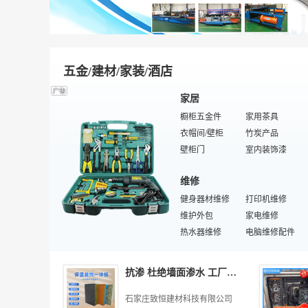
橡胶压延机
增塑阻燃剂
炭黑
塑料模具/塑机配件
丙纶骨架布
热塑性弹性体
橡胶混炼机
塑料板
切胶机
模温机
塑料检测设备
特殊/专业橡胶助剂
氯丁橡胶
电子用塑胶制品
橡胶硫化机
抗氧剂/颜料填料
五金/建材/家装/酒店
塑料挤出机
塑料辅机
通用塑料
注塑机
家居
工程塑料
建筑塑料
橱柜五金件
家用茶具
特殊/专业塑料助剂
改性塑料
衣帽间/壁柜
竹炭产品
塑料助剂
色母粒/色母料
壁柜门
室内装饰漆
冰箱
家居柜体
维修
墙贴
电工电料
马赛克瓷砖
健身器材维修
熨烫衣板
打印机维修
阳光房
维护外包
爽身粉/痱子粉
家电维修
文化石瓷砖
热水器维修
浴球
电脑维修配件
水果盘
汽车维修
厨卫用具维修
特殊/专业材料吊顶
五金
筷子
对讲机维修
厨房操作台
特殊/专业美容健身器材维修
抗渗 杜绝墙面渗水 工厂预制 大幅缩短工期 多重饰面
投影机维修
汽车锁
交通设备维修
压缩弹簧
MP3维修
自行车锁
通讯产品维修
卫浴用五金件
石家庄致恒建材科技有限公司