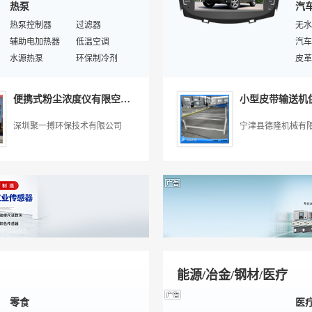
热泵
汽
球阀
高压齿轮泵
豪华
进口电磁阀
热泵控制器
自动排气阀
过滤器
跑车
无水
自吸磁力泵
辅助电加热器
塑料管
低温空调
中型
汽车
离心泵
水源热泵
铜管
环保制冷剂
客车
皮革
家用热水器
柔性抗震接口排水铸铁管
垫圈
储液罐
微型
汽车
交
空调泵
水泵变频器
栓塞泵
热水器/热水设备
二手
汽车
便携式粉尘浓度仪有限空间激光散射原理
小型皮带输送机
空气能壁挂炉
空气能热水器
润滑
防爆
直热式热泵
地源热泵管
汽车
危险
深圳聚一搏环保技术有限公司
宁津县德隆机械有
超低温型热泵
压缩机
后视
货梯
商用热水器
特殊/专业热泵
汽车
输送
板式换热器
储能水罐
真皮
工地
集装
飞机
物流
道路
卡车
能源/冶金/钢材/医疗
零食
医