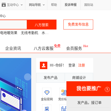
互动中心
网站导航
帮助
投诉举报
国际站
中心
免费发布信息
电地暖效果
无线考勤机
水过滤料
产品手册设计
装饰施工
人造雾
免费
Hot
企业资讯
八方云客服
会员服务
HI~你好！
登录
注册
发布产品
商铺设计
我也要推广
X
金钻官网
竞价标王
品牌广告
发产品，接订单