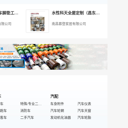
家具
设备
书房家具
阀
风幕机
烘箱
热水器
箱式移动滤油机
电
太阳能
原木家具
净水器
木工钻床
软水器
土壤检测
厢式压滤机
滤芯滤片
密封件
2026年度山东汽车脚垫工厂推荐**榜
水性科天全屋定制（昌东工厂店）客户评价如何
透设备
家电
商用纯水机
家电遥控IC
直线筛
海洋能设备
便携式滤油机
潮汐能设备
器
污水处理仪器仪表
活性炭
收音、录音机
玻纤滤纸
太阳能热水工程
气液分离网
平板太阳能热水器
有限公司
南昌慕登家居有限公司
解码器
电饭煲
污水处理成套设备
振动筛
氢气能源设备
冲孔板
太阳能空调
配件
吊顶
膜及膜组件
电炒锅
压平机
太阳能灯具
滤清器密封胶
太阳能配件
玻璃配件
超滤膜净水器
垃圾处理器
空压机过滤器
热水器传感器
高固含量滤油机
热水器配件
IC
电脑IC
电加热设备
控制器
炉
影碟机IC
电热带
特殊/专业光伏产品
继电器
家电支架
新能源设备
地热能设备
定时器
电油汀
太阳能热水泵
热水器内外封头
PVC
冰吧
太阳能供暖设备
太阳能发电系统
车
汽配
车
特殊/专业二手汽车
车身附件
汽车仪表
跑车
消防车
汽车轮辋
汽车天窗
客车
二手汽车
发动机化油器
汽车轮胎
车
专用汽车
发动机密封垫
发动机汽缸