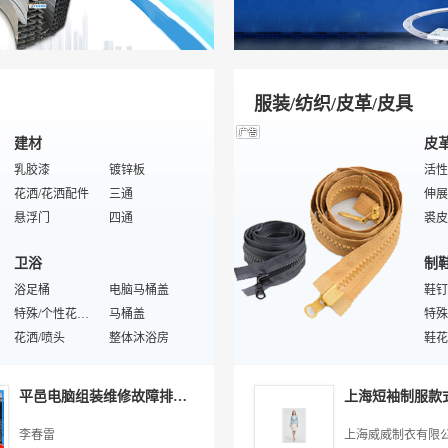
涂装设备
特殊/专业涂料设备
家用
成膜物质
涂料辅助设备
墙壁
粉末涂料
涂料用溶剂
工控
涂料检测仪器
涂料助剂
挡鼠
服装/纺织/皮革/皮具
建材
皮
乳胶漆
镀锌板
活性
花洒/花洒配件
三通
伸展
悬浮门
四通
裘皮
水泥砖瓦
文化石
沙发
卫浴
制
小便器
石材
耐磨砖
浴足桶
防护门
电脑马桶盖
片皮
鞋钉
人造石
特殊/个性花洒/喷头
石子
马桶盖
定制
木线嵌条
花洒/喷头
弧形材
整体沐浴房
定做
鞋花
灌浆料
特殊/专业浴室五金
金属建材
浴室五金
还原
鞋辅
酒店
皮
建筑维修
沐浴柱
铝挂板
桑拿房
箱包
减肥
平邑电脑组装维修故障排查处理
水箱坐便器
酒店厨房设备
水龙头
咖啡机
护士
特殊
杯架
酒店毛毯
酒店管理软件
特殊/专业沐浴房
靴子
鞍包
李春雷
上海威威制衣有限