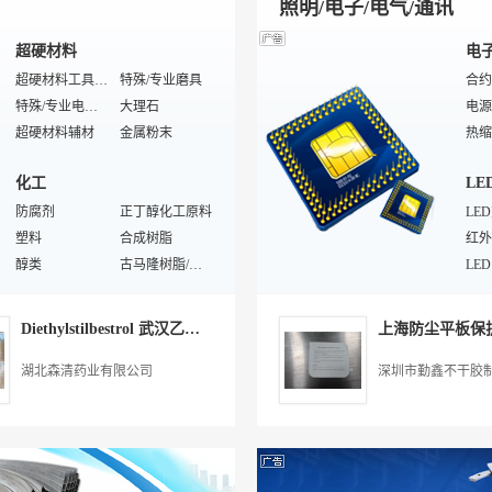
照明/电子/电气/通讯
超硬材料
电
超硬材料工具设备
特殊/专业磨具
特殊/专业电镀设备
大理石
电源
超硬材料辅材
金属粉末
热缩
机用锯片
立方氮化硼
智能
化工
LE
树脂磨具
抛光机
铝电
金刚石微粉
防腐剂
正丁醇化工原料
特殊/专业磨光/抛光电动工具
双面
LE
超硬材料模具
塑料
砂轮
合成树脂
功率
普通磨料
醇类
古马隆树脂/石油树脂
超硬材料成型设备
电磁
LE
金刚石触媒
聚氨酯胶
单质金属粉
塑料机械/模具
电源
LE
涂料
电
花岗石
羧酸
砂轮机
酮类化工原料
LE
Diethylstilbestrol 武汉乙烯雌酚厂家供应
醛类化工原料
特殊/专业涂料原料
树脂原料
水性涂料助剂
LE
断路
乳胶制品
家电涂料
化工传质设备
内墙涂料
LE
防爆
湖北森清药业有限公司
深圳市勤鑫不干胶
铅氧化物
防火涂料
铜氧化物
导电涂料
贴片
汽车
固化胶
水溶性涂料胶水
塑料机械
水性涂料
发光
路灯
密封胶
环氧地坪涂料
脲醛胶
涂料生产设备
LE
低压
涂料
防腐涂料
橡套