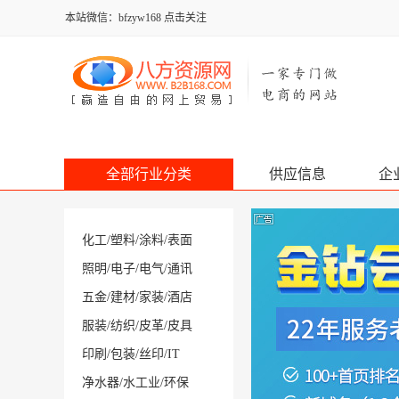
本站微信：bfzyw168 点击关注
全部行业分类
供应信息
企
化工
/
塑料
/
涂料
/
表面
照明
/
电子
/
电气
/
通讯
五金
/
建材
/
家装
/
酒店
服装
/
纺织
/
皮革
/
皮具
印刷
/
包装
/
丝印
/
IT
净水器
/
水工业
/
环保