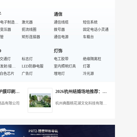
子
通信
合约电子制造服务
激光器
通信线缆
短信系统
变压器
扼流线圈
拨号器
固定电话小灵通
管
矩形连接器
通信电源
车载台
手表
剥线机
通信分析仪
通信产品维修安装
D
灯饰
解电容器
电源插座
线缆交接盒
小灵通
电路板
D交通灯
冲压件
标志灯
防雷设备
电工胶带
绝缘隔离柱
电话机/移动产品
三极管
红外发射/接收器
记忆存储芯片
LED防静电服
室内照明灯具
特殊/专业电话机产品配件
通信终端
灯罩
屏蔽材料
D白色芯片
滤波器
广告灯
对讲机
埋地灯
通信产品设计
冷光源
线
D开关电源
半导体设备
LED头灯
台灯
智能IP业务交换机
通信配线架
格栅灯
气
D夹具
音频/视频连接器
电容成型机
电子看板
舞台灯具
特殊/专业通信网络设备
来电显示电话机
探照灯
上海防尘平板保护膜印刷生产厂家怎么选,欢迎咨询,深圳勤鑫不干胶制品供应
2026杭州结婚场地推荐：户外婚礼场地**榜
D珠宝灯
器
LED工艺灯
电缆附件
绝缘垫片
吸顶灯
D特殊照明灯
电器
LED屏幕墙
零部件
桥梁灯具
灯丝
制品有限公司
杭州典酷桃花湖文化科技有限公司
LED
充电桩
切脚机
电器元件
芯柱
镇流器
字
节电器
耦合变压器
LED电源/控制器
绝缘套管
专门用途灯具
D指示灯
开关柜
LED封装设备
检测设备
灯管
电光源材料
电缆
组合开关