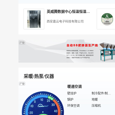
包装装饰
多功能包装机
陶瓷印刷
制盖机
IT
静电刷
贴标机
丝网版
纸包装机械
英威腾数据中心恒温恒湿空调安装公司
塑胶包装制品
监控红外灯
封箱机
光纤设备
金属打码机
多媒体软件
茶叶包装
移动硬盘
西安嘉云电子科技有限公司
检测设备传感器
相机包
输送设备
便携投视仪
金属包装制品
信息发布系统
纸盒包装机
笔记本/配件
服装包装
物业房地产软件
软包装机械
红外适配器
食品加工机
键盘
网络分配器
网络延长器
条码及读卡设备
机房UPS电源
视频安防监控
跑步机
数传电台
单筒望远镜
采暖/热泵/仪器
暖通空调
壁挂炉
制冷配件/制冷工具
锅炉
地暖
环保空调
压缩机
空调配件
换热器/冷却器