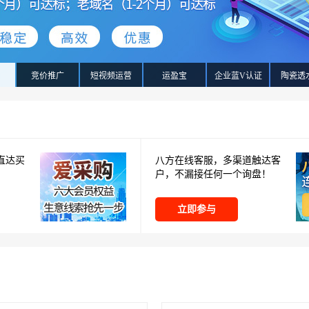
竞价推广
网
短视频运营
运盈宝
企业蓝V认证
陶瓷透
直达买
八方在线客服，多渠道触达客
户，不漏接任何一个询盘！
立即参与