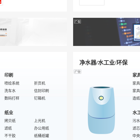
卫浴减压阀
酒店加热器
连体马桶
酒店沙发
皮带
光波浴房
酒具
浴室镜
酒店电炒锅
皮套
特殊/专业浴缸
垃圾箱
沐浴房底座
卫生纸
童凉
旅行
酒店落地灯
酒店雨伞架
女士
酒店电视柜
咖啡壶
女士
保险箱
一次性纸巾
男包
鞋套机
酒店清洁设备
运动
除垢剂
一次性洗发精
学生
净水器/水工业/环保
印刷
家
喷绘系统
折页机
家具
洗车水
信封印刷
家具
数码打样
钉箱机
造纸
润版液
印刷加工
厨卫
纸业
水
设计制作
表格印刷
添加
挂历印刷
拷贝纸
凸版印刷机
上光机
棕榈
污水
贴面机
滤纸
印刷器材配件
办公用纸
视听
滤芯
打码机
不干胶
烫金机
纸桶纸罐
本土
中央