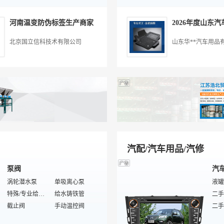
不干胶
无尘纸
预印机
污泥处理设备
客厅
净水
加工
家
瓦楞纸板生产线
商标纸
卡片印刷
羊皮纸
东北
家用
河南温变防伪标签生产商家
胶带
玩具设计加工
白板纸
皮具加工
反渗
厨卫
防潮纸
电工电气产品加工
吹塑加工
特殊/专业文化用纸
打蛋
北京国立信科技术有限公司
山东华**汽车用品
相纸
吸塑包装
文具胶带
成品鞋加工
填料
家电
卷烟纸
机械加工
切纸机
照明加工
净水
集成
复合机
雕刻加工
书写纸
其他未分类
泵
家电
铸塑加工
成品鞋加工
家电
注塑加工
首饰包装
多士
饰品加工
陶瓷加工
家电
线切割加工
环保包装
家电
车床加工
金属加工
家电
汽配/汽车用品/汽修
泵阀
汽
涡轮潜水泵
单吸离心泵
液罐
特殊/专业给排水管材
给水铸铁管
二手
截止阀
手动温控阀
二手
空调水系统
隔膜泵
乘用