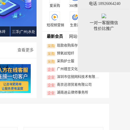
电话:18926064240
爱采购
360推广
搜狗推广
一对一客服微信
短视频营销
生意通
外贸推广
性价比推广
水砖
三浮(广州)水处
最新会员
网站公告
理科技有限公司
现款收购库存棉纱，上门看货估价
采购
查看更多
预氧丝短纤
采购
采购护士服
采购
广州禧豆文化发展有限公司
企业
深圳市信锐网科技术有限公司
企业
南京迅领贸易有限公司
企业
湖南迪云律师事务所
企业