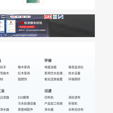
特殊/专业工作鞋
干燥剂
皮具箱包配件
腰带
丝织面料
皮带/腰带
服装库存
特殊/专业制鞋设备
裁断及针车设备
学生包
货车帽
沙发布
时尚饰品
印染机械设备
鞋
包
制鞋原材料
野餐包
条纹领带
特殊/专业坯布
毛衣链
帽子
时装包
男士公文包
棉纺原料
特殊纺织品库存
单肩包
休闲包
功能性纱
面料
女士零钱包
非织造及工业用布
棉纱
包
女士妈咪包
特殊/专业纺织原料
皮革制品
后背包
学生双肩背包
提花布
毛毯
具
环保
扶手
榆木家具
电锯油锯
噪音监测仪
弯曲木
红木家具
家用饮水处理设备
给水设备
材
阻燃剂
氧化还原装置
环保厕所
电器
水床垫
花盆容器
油烟净化器
工业
过滤
剂
休闲家具
交通噪音减低设备
排风设备装置
床垫
过滤器
橱柜
EDI膜堆
电渗析设备
切布机
涤纶滤布
污水处理成套设备
柜
层积木
污水处理设备
滤筒滤板
产品加工机械
施肥机械
折纸机
原木
净水器
普通原木家具
泵管阀配件
喷药设备
净水器
隔音材料
水刺无纺布