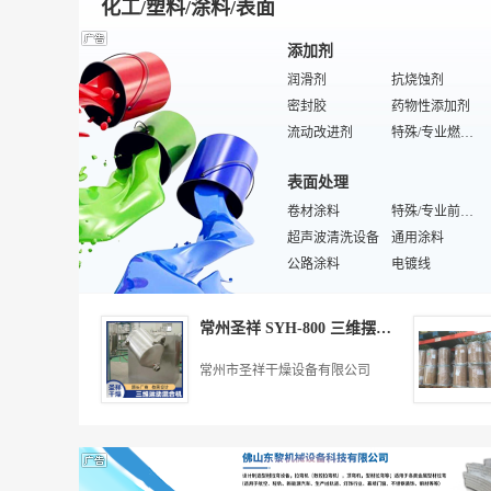
化工/塑料/涂料/表面
添加剂
润滑剂
抗烧蚀剂
密封胶
药物性添加剂
流动改进剂
特殊/专业燃料油添加剂
防冻液
减水剂
表面处理
荧光增白剂
香精香料
染色剂
卷材涂料
染色助剂
特殊/专业前处理设备
食品消泡剂
超声波清洗设备
粘度指数改进剂
通用涂料
抗结剂
公路涂料
护色剂
电镀线
早强剂
热交换设备
砂浆
除锈剂
橡胶
膨松剂
表调剂
化工产品
特殊/专业电镀主盐
常州圣祥 SYH-800 三维摆动混合机
抛光设备
橡胶防老剂
电镀镍角
特殊/专业橡胶机械
电镀酸铜
特殊/专业橡胶模具
船舶涂料
橡胶硫化罐
常州市圣祥干燥设备有限公司
铜盐
硅橡胶
喷砂设备
金属骨架材料
锡盐
聚氨酯橡胶
酸碱盐
自行车轮胎
塑料
恒温试验设备
乳胶/乳胶制品
试验电镀设备
汽车轮胎
农用车轮胎
塑料机械
医用橡胶制品
工农业塑料制品