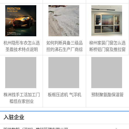
特点
博诺昇科技供应
冷设备回收渠道
杭州隐形车衣怎么选
如何判断具备三级品
柳州家装门窗怎么选
圣盾技术特点说明
控的沸石生产厂商综
断桥铝门窗及推拉窗
合能力
选购参考
株洲找手工活加工门
板框压滤机 气浮机
预制聚氨酯保温管
槛低在家创业
入驻企业