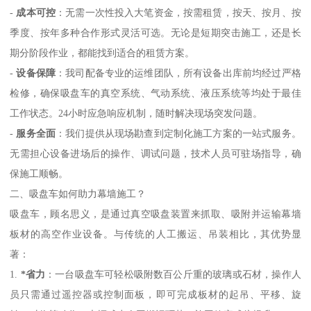
-
成本可控
：无需一次性投入大笔资金，按需租赁，按天、按月、按
季度、按年多种合作形式灵活可选。无论是短期突击施工，还是长
期分阶段作业，都能找到适合的租赁方案。
-
设备保障
：我司配备专业的运维团队，所有设备出库前均经过严格
检修，确保吸盘车的真空系统、气动系统、液压系统等均处于最佳
工作状态。24小时应急响应机制，随时解决现场突发问题。
-
服务全面
：我们提供从现场勘查到定制化施工方案的一站式服务。
无需担心设备进场后的操作、调试问题，技术人员可驻场指导，确
保施工顺畅。
二、吸盘车如何助力幕墙施工？
吸盘车，顾名思义，是通过真空吸盘装置来抓取、吸附并运输幕墙
板材的高空作业设备。与传统的人工搬运、吊装相比，其优势显
著：
1.
*省力
：一台吸盘车可轻松吸附数百公斤重的玻璃或石材，操作人
员只需通过遥控器或控制面板，即可完成板材的起吊、平移、旋