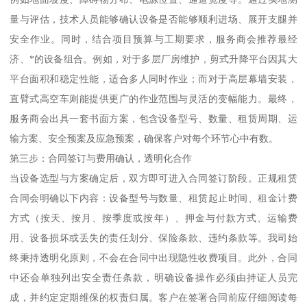
量与评估，技术人员能够确认设备是否能够顺利进场、展开支腿并
安全作业。同时，结合项目预算与工期要求，服务商会推荐最经
济、*的设备组合。例如，对于多层厂房维护，剪式升降平台因其大
平台面积和稳定性能，适合多人同时作业；而对于高层幕墙安装，
直臂式高空车则能提供更广的作业范围与灵活的变幅能力。最终，
服务商会出具一套书面方案，包含设备型号、数量、租赁周期、运
输方案、安全预案及应急预案，确保客户对每个环节心中有数。
第三步：合同签订与费用确认，透明化合作
当设备选型与方案确定后，双方即可进入合同签订阶段。正规租赁
合同会明确以下内容：设备型号与数量、租赁起止时间、租金计费
方式（按天、按月、按季度或按年）、押金与付款方式、运输费
用、设备损坏或丢失的责任划分、保险条款、违约条款等。我司始
终秉持透明化原则，不会在合同中出现隐性收费项目。此外，合同
中还会单独列出安全责任条款，明确设备操作必须由持证人员完
成，并约定定期维保的权责归属。客户在签署合同前应仔细阅读每