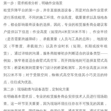
第一步：需求精准分析，明确作业场景
租赁升降平台的第一步，并非直接挑选设备，而是对自身作业需求
进行系统梳理。不同的施工环境、作业高度、载重要求以及场地条
件，都会影响最终设备的选择。因此，专业的租赁服务商会建议客
户提供以下信息：作业高度（如室内4米至58米不等）、作业半径
（是否需要跨越障碍）、承载重量（人员与工具的总和）、地面状
况（平整度、承载能力）以及作业时长（短期、长期或按年租
赁）。通过详细的沟通，服务商能够初步判断适合的设备类型——
例如，狭窄巷道适合曲臂式高空车，而开阔场地则可选择直臂式高
空车；桥梁检测则需要专门设计的桥梁检测车，其作业高度从18米
到22米不等；对于受限空间，蜘蛛式高空车凭借其小巧灵活的特
点，往往成为优选。
第二步：现场勘查与设备选型，定制化方案
在明确基本需求后，专业的租赁服务商会安排技术人员进行现场勘
查。这一环节至关重要，因为现场环境往往存在不可预见的因素，
例如地面坡度、障碍物分布、电源位置、通道宽度等。通过实地测