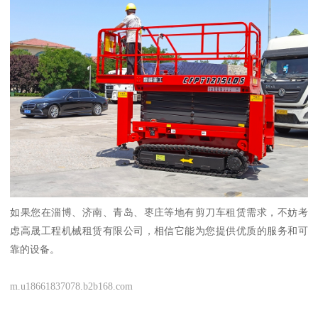
如果您在淄博、济南、青岛、枣庄等地有剪刀车租赁需求，不妨考
虑高晟工程机械租赁有限公司，相信它能为您提供优质的服务和可
靠的设备。
m.u18661837078.b2b168.com