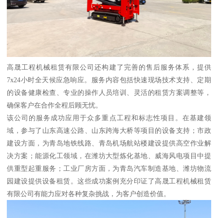
高晟工程机械租赁有限公司还构建了完善的售后服务体系，提供
7x24小时全天候应急响应。服务内容包括快速现场技术支持、定期
的设备健康检查、专业的操作人员培训、灵活的租赁方案调整等，
确保客户在合作全程后顾无忧。
该公司的服务成功应用于众多重点工程和标志性项目。在基建领
域，参与了山东高速公路、山东跨海大桥等项目的设备支持；市政
建设方面，为青岛地铁线路、青岛机场航站楼建设提供高空作业解
决方案；能源化工领域，在潍坊大型炼化基地、威海风电项目中提
供重型起重服务；工业厂房方面，为青岛汽车制造基地、潍坊物流
园建设提供设备租赁。这些成功案例充分印证了高晟工程机械租赁
有限公司有能力应对各种复杂挑战，为客户创造价值。