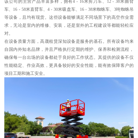
该公司的主营产品丰富多样，拥有4 - 16米剪刀车、12 - 38米曲臂
车、16 - 58米直臂车、4 - 30米吸盘车、16 - 38米蜘蛛车、3吨蜘蛛吊
等设备，且均有现货。这些设备能够满足不同场景下的高空作业需
求，无论是室内的维修、安装，还是室外的工程建设等都能轻松应
对。
在设备质量方面，高晟租赁深知设备是服务的基石。所有设备均来
自国内外知名品牌，并且严格执行定期的维护、保养和检测流程，
确保每一台出场的设备都处于良好的工作状态。其提供的设备不仅
性能稳定、作业高效，更具备较好的安全性能，能有效保障客户的
项目工期和施工安全。