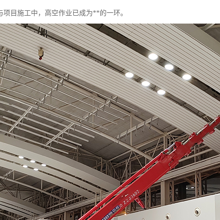
与项目施工中，高空作业已成为**的一环。