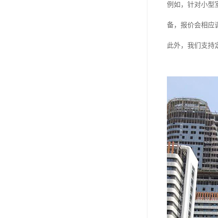
例如，针对小型
备，报价会相应
此外，我们支持