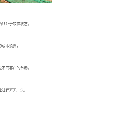
始终处于较佳状态。
的成本浪费。
应不同客户的节奏。
业过程万无一失。