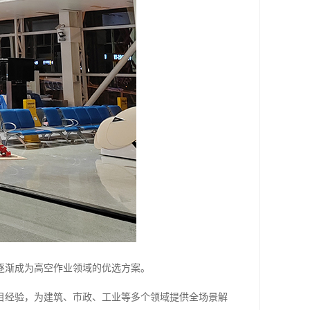
逐渐成为高空作业领域的优选方案。
目经验，为建筑、市政、工业等多个领域提供全场景解