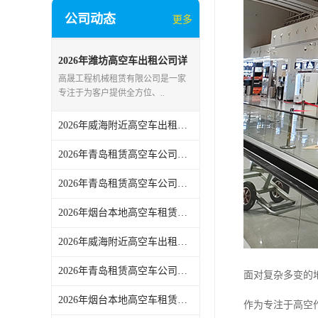
公司动态
更多
2026年潍坊高空车出租公司详
览
高晟工程机械租赁有限公司是一家
专注于为客户提供全方位、..
2026年威海附近高空车出租平台怎么选？高晟工程机械租赁有限公司场景适配解析
2026年青岛租赁高空车公司推荐：高晟工程机械实力解析
2026年青岛租赁高空车公司推荐：高晟工程机械租赁服务商解析
2026年烟台本地高空车租赁平台推荐：高晟工程机械租赁有限公司场景化解决方案深度解析
2026年威海附近高空车出租平台怎么选？高晟工程机械租赁有限公司多场景解决方案
2026年青岛租赁高空车公司选择指南：从剪刀车到蜘蛛车全系场景解析
面对复杂多变的
2026年烟台本地高空车租赁平台服务解析：高晟租赁设备覆盖与选型关注
作为专注于高空