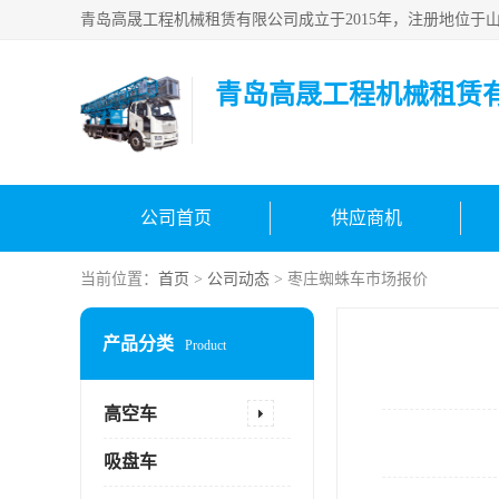
青岛高晟工程机械租赁
公司首页
供应商机
当前位置：
首页
>
公司动态
> 枣庄蜘蛛车市场报价
产品分类
Product
高空车
吸盘车