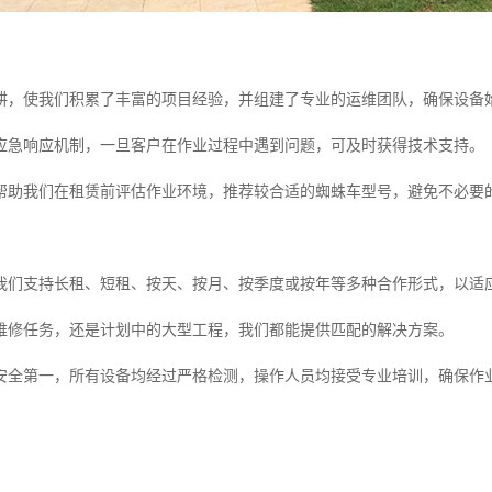
耕，使我们积累了丰富的项目经验，并组建了专业的运维团队，确保设备
时应急响应机制，一旦客户在作业过程中遇到问题，可及时获得技术支持。
帮助我们在租赁前评估作业环境，推荐较合适的蜘蛛车型号，避免不必要
我们支持长租、短租、按天、按月、按季度或按年等多种合作形式，以适
维修任务，还是计划中的大型工程，我们都能提供匹配的解决方案。
安全第一，所有设备均经过严格检测，操作人员均接受专业培训，确保作