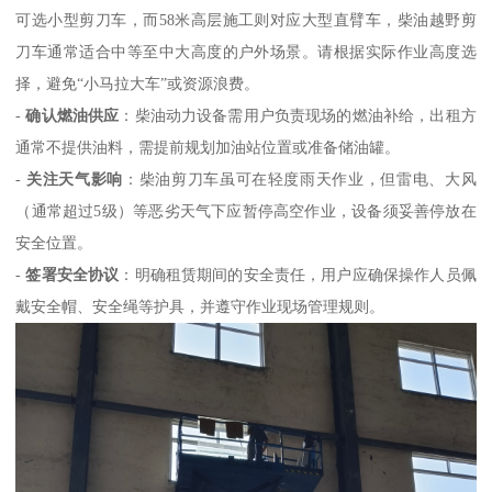
可选小型剪刀车，而58米高层施工则对应大型直臂车，柴油越野剪
刀车通常适合中等至中大高度的户外场景。请根据实际作业高度选
择，避免“小马拉大车”或资源浪费。
-
确认燃油供应
：柴油动力设备需用户负责现场的燃油补给，出租方
通常不提供油料，需提前规划加油站位置或准备储油罐。
-
关注天气影响
：柴油剪刀车虽可在轻度雨天作业，但雷电、大风
（通常超过5级）等恶劣天气下应暂停高空作业，设备须妥善停放在
安全位置。
-
签署安全协议
：明确租赁期间的安全责任，用户应确保操作人员佩
戴安全帽、安全绳等护具，并遵守作业现场管理规则。