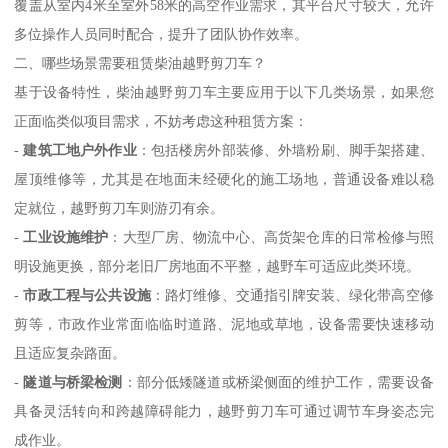
覆盖从室内4米至室外58米的高空作业需求，其平台尺寸较大，允许
多位操作人员同时配合，提升了团队协作效率。
二、哪些场景需要租赁柴油越野剪刀车？
基于设备特性，柴油越野剪刀车主要应用于以下几类场景，如果您
正面临类似项目需求，不妨考虑这种租赁方案：
-
建筑工地户外作业
：包括楼房外部装修、外墙粉刷、脚手架搭建、
屋顶维修等，尤其是在地面未经硬化的施工场地，普通设备难以稳
定就位，越野剪刀车则游刃有余。
-
工业设施维护
：大型厂房、物流中心、高货架仓库的日常检修与照
明设施更换，部分老旧厂房地面不平整，越野车可适应此类环境。
-
市政工程与公共设施
：路灯维修、交通指引牌安装、绿化带高空修
剪等，市政作业常面临临时道路、泥地或草地，设备需要快速移动
且适应复杂路面。
-
隧道与桥梁检测
：部分低矮隧道或桥梁侧面的维护工作，需要设备
具备灵活转向和跨越障碍能力，越野剪刀车可通过调节车身姿态完
成作业。