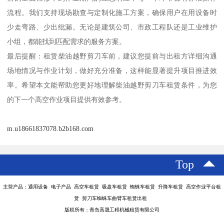
流程。我们支持现场勘查与定制化施工方案，确保用户在用设备时
少走弯路、少出纰漏。无论是建筑公司、市政工程队还是工业维护
小组，都能找到匹配需求的服务方案。
最后提醒：租赁柴油越野剪刀车前，建议您提前与出租方详细沟通
场地情况与作业计划，做好充分准备，这样能显著提升项目推进效
率。希望本文能帮助您更好地理解柴油越野剪刀车租赁条件，为您
的下一个高空作业项目提供有效参考。
m.u18661837078.b2b168.com
Top
主营产品：通用设备 电子产品 高空车租赁 吸盘车租赁 蜘蛛车租赁 升降车租赁 高空作业平台租
赁 剪刀车蜘蛛车曲臂车租赁出租
版权所有：青岛高晟工程机械租赁有限公司