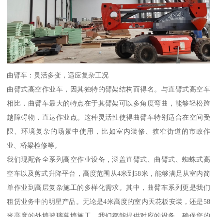
曲臂车：灵活多变，适应复杂工况
曲臂式高空作业车，因其独特的臂架结构而得名。与直臂式高空车
相比，曲臂车最大的特点在于其臂架可以多角度弯曲，能够轻松跨
越障碍物，直达作业点。这种灵活性使得曲臂车特别适合在空间受
限、环境复杂的场景中使用，比如室内装修、狭窄街道的市政作
业、桥梁检修等。
我们现配备全系列高空作业设备，涵盖直臂式、曲臂式、蜘蛛式高
空车以及剪式升降平台，高度范围从4米到58米，能够满足从室内简
单作业到高层复杂施工的多样化需求。其中，曲臂车系列更是我们
租赁业务中的明星产品。无论是4米高度的室内天花板安装，还是58
米高度的外墙玻璃幕墙施工，我们都能提供对应的设备，确保您的