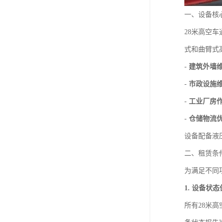
一、设备核
28米高空
式和曲臂式
-
建筑外墙
-
市政设施
-
工业厂房
-
仓储物流
设备配备液
二、租赁条
为满足不同
1. 设备状
所有28米