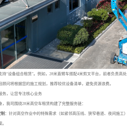
支持“设备组合租赁”。例如，28米直臂车搭配4米剪叉平台，前者负责高
目顾问将根据您的施工规划，推荐较优设备清单，避免资源浪费。
服务，让您专注核心业务
身，我司围绕28米高空车租赁构建了完整服务链：
定制
：针对高空作业中的特殊需求（如紧邻高压线、狭窄巷道、夜间施工
案。