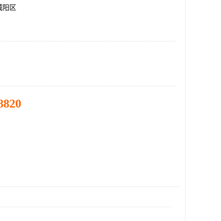
城阳区
8820