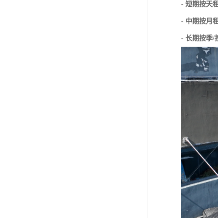
-
短期按天
-
中期按月
-
长期按季/