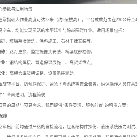
心参数与适用场景
车通常指较大作业高度可达28米（约9层楼高），平台载重范围在230公斤
高空车，均能实现灵活的水平延伸与跨越障碍作业。适用场景包括：
维护
：玻璃幕墙清洗、涂料施工、石材干挂安装等。
维修
：路灯更换、监控摄像头安装、桥梁底部检修。
作业
：钢结构焊接、管道保温层施工、高货架盘点。
优化
：高架仓库货架调整、设备吊装辅助。
压旋转平台、防倾斜保护、紧急下降系统等安全装置，确保操作人员在高
件：全面透明，流程简便
项目的周期与预算需求，我司提供“条件灵活、服务前置”的租赁方案：
态保障
高空车出厂前均通过严格的自检流程，包含结构件探伤、液压系统压力测试