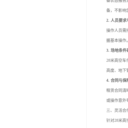
备状态报告
备，不影响
2. 人员要
操作人员需
握基本操作
3. 场地条
28米高空
高度、地下
4. 合同与
租赁合同清
或操作意外
三、灵活合
针对28米