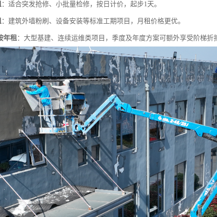
租
：适合突发抢修、小批量检修，按日计价，起步1天。
租
：建筑外墙粉刷、设备安装等标准工期项目，月租价格更优。
按年租
：大型基建、连续运维类项目，季度及年度方案可额外享受阶梯折