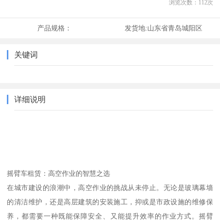
浏览次数：
112
次
产品规格：
发货地:
山东省青岛城阳区
关键词
详细说明
摇臂车租赁：高空作业的智慧之选
在城市建设的浪潮中，高空作业的挑战从未停止。无论是玻璃幕墙
的清洁维护，还是高层建筑的安装施工，抑或是市政设施的维修保
养，都需要一种既能保障安全、又能提升效率的作业方式。摇臂