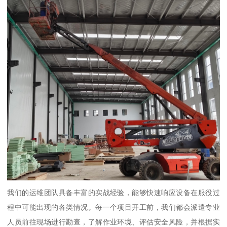
我们的运维团队具备丰富的实战经验，能够快速响应设备在服役过
程中可能出现的各类情况。每一个项目开工前，我们都会派遣专业
人员前往现场进行勘查，了解作业环境、评估安全风险，并根据实