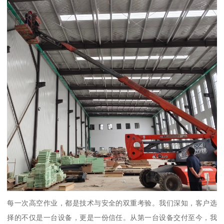
每一次高空作业，都是技术与安全的双重考验。我们深知，客户选
择的不仅是一台设备，更是一份信任。从第一台设备交付至今，我