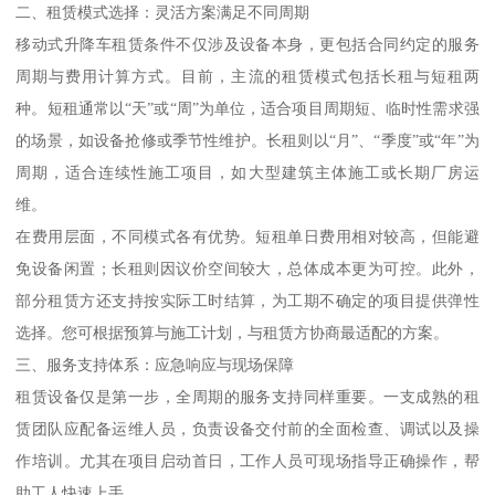
二、租赁模式选择：灵活方案满足不同周期
移动式升降车租赁条件不仅涉及设备本身，更包括合同约定的服务
周期与费用计算方式。目前，主流的租赁模式包括长租与短租两
种。短租通常以“天”或“周”为单位，适合项目周期短、临时性需求强
的场景，如设备抢修或季节性维护。长租则以“月”、“季度”或“年”为
周期，适合连续性施工项目，如大型建筑主体施工或长期厂房运
维。
在费用层面，不同模式各有优势。短租单日费用相对较高，但能避
免设备闲置；长租则因议价空间较大，总体成本更为可控。此外，
部分租赁方还支持按实际工时结算，为工期不确定的项目提供弹性
选择。您可根据预算与施工计划，与租赁方协商最适配的方案。
三、服务支持体系：应急响应与现场保障
租赁设备仅是第一步，全周期的服务支持同样重要。一支成熟的租
赁团队应配备运维人员，负责设备交付前的全面检查、调试以及操
作培训。尤其在项目启动首日，工作人员可现场指导正确操作，帮
助工人快速上手。