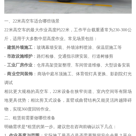
一、22米高空车适合哪些场景
22米高空车的最大作业高度约22米，工作平台载重通常为230-300公
斤，适用于大多数中层高度作业。常见场景包括：
-
建筑外墙施工
：玻璃幕墙安装、外墙涂料喷涂、保温层施工等
-
市政设施维护
：路灯检修、交通指示牌安装、行道树修剪
-
工业厂房作业
：仓库高架货架整理、车间管道维修、大型设备安装
-
商业空间装饰
：商场中庭吊顶施工、体育馆灯具更换、影剧院灯光
调试
相比更大规格的高空车，22米设备在狭窄街道、室内空间等有限场
地更具优势；相比剪叉式设备，直臂或曲臂结构又能灵活跨越障碍
物，实现360度回转作业。
二、租赁前需要做哪些准备
明确需求是*租赁的第一步。建议您在咨询前确认以下几点：
1.
作业高度与范围
：实际施工最高点是否需要预留安全余量？平台