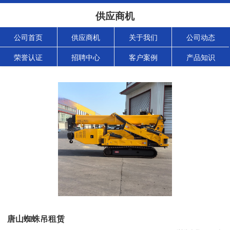
供应商机
公司首页
供应商机
关于我们
公司动态
荣誉认证
招聘中心
客户案例
产品知识
唐山蜘蛛吊租赁