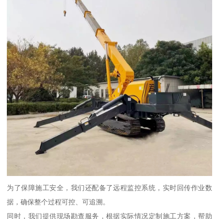
为了保障施工安全，我们还配备了远程监控系统，实时回传作业数
据，确保整个过程可控、可追溯。
同时，我们提供现场勘查服务，根据实际情况定制施工方案，帮助