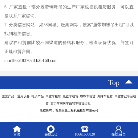
6. 厂家直租：部分履带蜘蛛吊的生产厂家也提供租赁服务，可以直
接联系厂家咨询。
7. 分类信息网站：如58同城、赶集网等，搜索"履带蜘蛛吊出租"可以
找到相关信息。
建议在租赁前比较不同渠道的价格和服务，检查设备状况，并签订
正规租赁合同。
m.u18661837078.b2b168.com
Top
主营产品：通用设备 电子产品 高空车租赁 吸盘车租赁 蜘蛛车租赁 升降车租赁 高空作业平台租
赁 剪刀车蜘蛛车曲臂车租赁出租
版权所有：青岛高晟工程机械租赁有限公司
首页
在线QQ
18661608820
在线留言