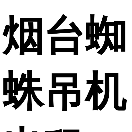
烟台蜘
蛛吊机