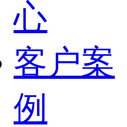
心
客户案
例