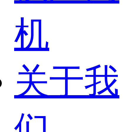
机
关于我
们