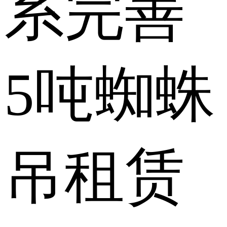
系
完善
5吨蜘蛛
吊租赁