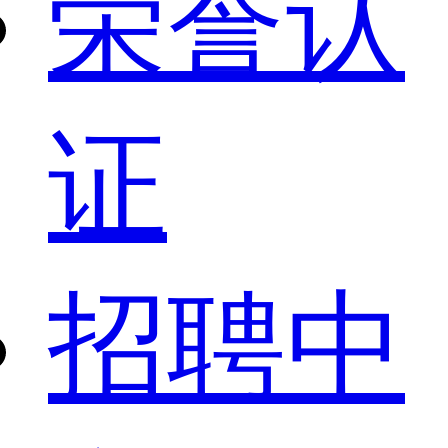
荣誉认
证
招聘中