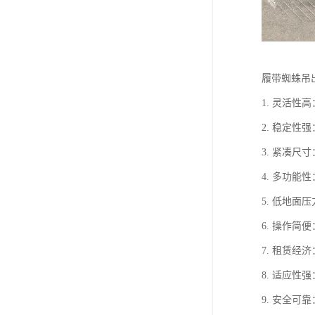
履带蜘蛛吊
1. 灵活
2. 稳定
3. 紧凑
4. 多功
5. 低地
6. 操作
7. 租赁
8. 适应
9. 安全