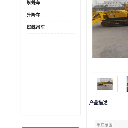
蜘蛛车
升降车
蜘蛛吊车
产品描述
用途范围