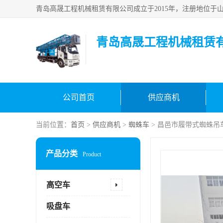
青岛高晟工程机械租赁
公司首页
供应商机
当前位置：
首页
>
供应商机
>
蜘蛛车
> 昌邑市履带式蜘蛛吊
产品分类
Product
高空车
吸盘车