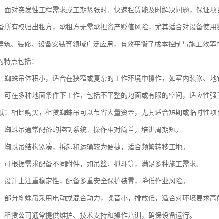
应急：面对突发性工程需求或工期紧张时，快速租赁能及时解决问题，保证
：设备所有权归出租方，承租方无需承担资产贬值风险，尤其适合对设备使用
建筑、装修、设备安装等领域广泛应用，有效平衡了成本控制与施工效率
的特点包括：
性高：蜘蛛吊体积小，适合在狭窄或复杂的工作环境中操作，如室内装修、地
性强：可在多种地面条件下工作，包括不平整的地面或有限的空间，适应性强
成本低：相比购买，租赁蜘蛛吊可以节省大量资金，尤其适合短期或临时性项
简便：蜘蛛吊通常配备的控制系统，操作相对简单，培训周期短。
方便：蜘蛛吊结构紧凑，拆卸和运输较为便捷，适合频繁转移工地。
能性：可根据需求配备不同附件，如吊篮、抓斗等，满足多种施工需求。
性高：设计上注重稳定性，配备多重安全保护装置，降低作业风险。
节能：部分蜘蛛吊采用电动或混合动力，噪音小，排放低，适合对环境要求高
支持：租赁公司通常提供维护、技术支持和操作培训，确保设备运行。