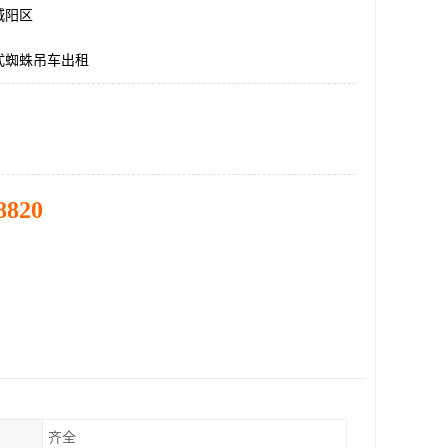
城阳区
式蜘蛛吊车出租
8820
齐全