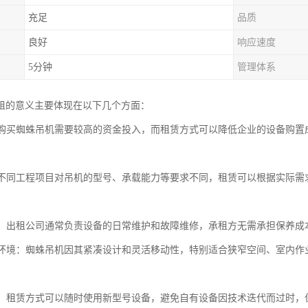
充足
品质
良好
响应速度
5分钟
管理体系
租的意义主要体现在以下几个方面：
性：购买蜘蛛吊机需要较高的资金投入，而租赁方式可以降低企业的设备购
性：不同工程项目对吊机的型号、承载能力等要求不同，租赁可以根据实际
便捷：出租公司通常负责设备的日常维护和故障维修，承租方无需承担保养
特殊环境：蜘蛛吊机因其紧凑设计和灵活移动性，特别适合狭窄空间、室内
更新：租赁方式可以随时使用新型号设备，避免自有设备因技术迭代而过时