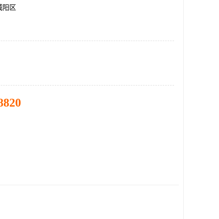
城阳区
8820