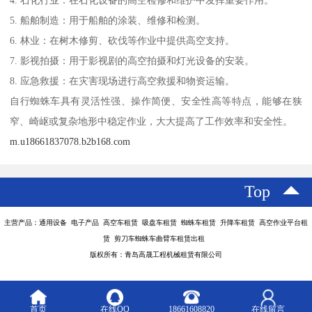
4. 石化行业：在石化设备的高空检修和维护中发挥重要作用。
5. 船舶制造：用于船舶的涂装、维修和检测。
6. 林业：在树木修剪、砍伐等作业中提供高空支持。
7. 影视拍摄：用于影视剧的高空拍摄和灯光设备的安装。
8. 应急救援：在灾害现场进行高空救援和物资运输。
自行蜘蛛车具有灵活性强、操作简便、安全性高等特点，能够在狭
窄、崎岖或复杂地形中稳定作业，大大提高了工作效率和安全性。
m.u18661837078.b2b168.com
Top
主营产品：通用设备 电子产品 高空车租赁 吸盘车租赁 蜘蛛车租赁 升降车租赁 高空作业平台租
赁 剪刀车蜘蛛车曲臂车租赁出租
版权所有：青岛高晟工程机械租赁有限公司
首页
在线QQ
18661608820
在线留言