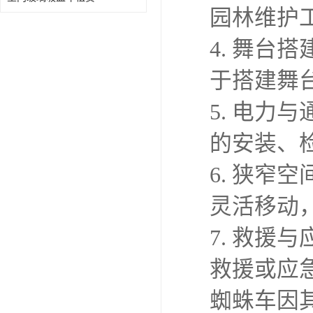
园林维护
4. 舞
于搭建舞
5. 电
的安装、
6. 狭
灵活移动
7. 救
救援或应
蜘蛛车因