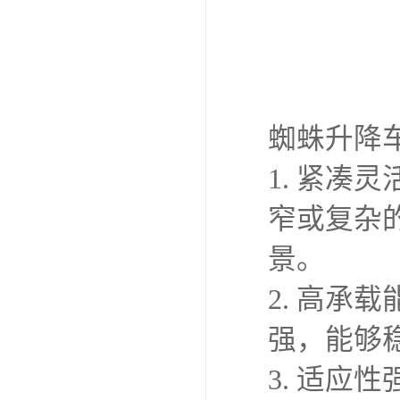
蜘蛛升降
1. 紧
窄或复杂
景。
2. 高
强，能够
3. 适