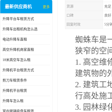
最新供应商机
货源
充足
更多
口碑
良好
升降平台车租赁方式
回复时效
5分
升降车出租机构怎么选
蜘蛛车是
电动升降车直租
狭窄的空
高空升降机商家直租
1. 高
18米高空车怎么租
升降机平台租赁方式
建筑物的
剪刀车租赁条件
2. 建
升降机平台租赁
行高处施
升降车怎么租
3. 园
室内玻璃吸盘车租赁