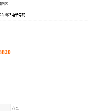
城阳区
吊车出租电话号码
8820
齐全