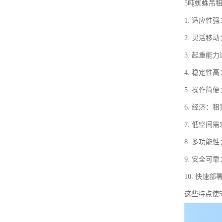
5吨蜘蛛吊
1. 适应
2. 灵活
3. 起重
4. 稳定
5. 操作
6. 经济
7. 低空
8. 多功
9. 安全
10. 快
这些特点使