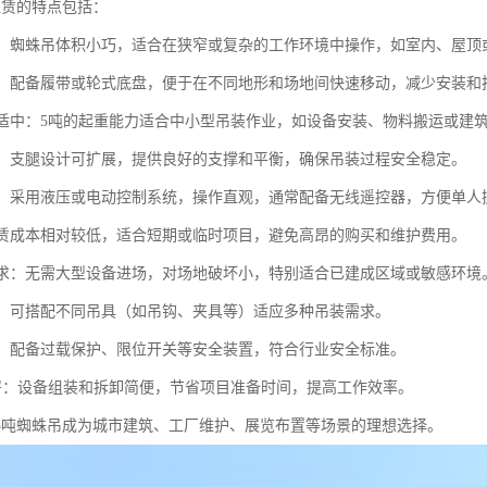
租赁的特点包括：
性强：蜘蛛吊体积小巧，适合在狭窄或复杂的工作环境中操作，如室内、屋
移动：配备履带或轮式底盘，便于在不同地形和场地间快速移动，减少安装和
能力适中：5吨的起重能力适合中小型吊装作业，如设备安装、物料搬运或建
性高：支腿设计可扩展，提供良好的支撑和平衡，确保吊装过程安全稳定。
简便：采用液压或电动控制系统，操作直观，通常配备无线遥控器，方便单人
：租赁成本相对较低，适合短期或临时项目，避免高昂的购买和维护费用。
间需求：无需大型设备进场，对场地破坏小，特别适合已建成区域或敏感环境
能性：可搭配不同吊具（如吊钩、夹具等）适应多种吊装需求。
可靠：配备过载保护、限位开关等安全装置，符合行业安全标准。
速部署：设备组装和拆卸简便，节省项目准备时间，提高工作效率。
5吨蜘蛛吊成为城市建筑、工厂维护、展览布置等场景的理想选择。