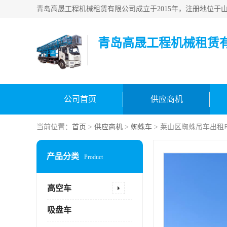
青岛高晟工程机械租赁
公司首页
供应商机
当前位置：
首页
>
供应商机
>
蜘蛛车
> 莱山区蜘蛛吊车出租
产品分类
Product
高空车
吸盘车