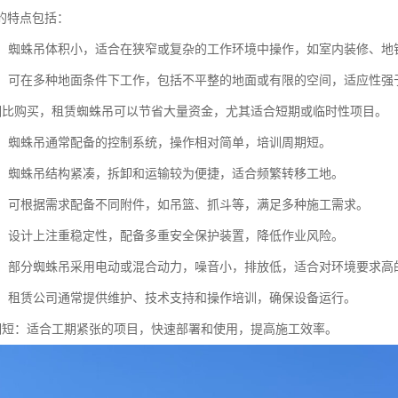
的特点包括：
性高：蜘蛛吊体积小，适合在狭窄或复杂的工作环境中操作，如室内装修、地
性强：可在多种地面条件下工作，包括不平整的地面或有限的空间，适应性强
*：相比购买，租赁蜘蛛吊可以节省大量资金，尤其适合短期或临时性项目。
简便：蜘蛛吊通常配备的控制系统，操作相对简单，培训周期短。
方便：蜘蛛吊结构紧凑，拆卸和运输较为便捷，适合频繁转移工地。
能性：可根据需求配备不同附件，如吊篮、抓斗等，满足多种施工需求。
性高：设计上注重稳定性，配备多重安全保护装置，降低作业风险。
节能：部分蜘蛛吊采用电动或混合动力，噪音小，排放低，适合对环境要求高
支持：租赁公司通常提供维护、技术支持和操作培训，确保设备运行。
目周期短：适合工期紧张的项目，快速部署和使用，提高施工效率。