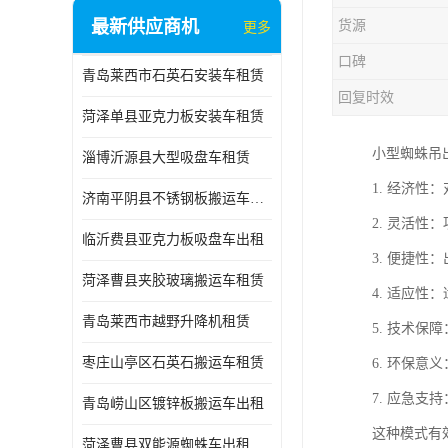
最新供应商机
货源
更多
口碑
青岛莱西市石英石安装车租赁
回复时效
菏泽单县亚克力板安装车租赁
小型蜘蛛吊
淄博沂源县大型吸盘车租赁
1. 经济
济南平阴县不锈钢板搬运车出租
2. 灵活
临沂费县亚克力板吸盘车出租
3. 便捷
菏泽曹县夹胶玻璃搬运车租赁
4. 适应
青岛莱西市越野升降机租赁
5. 技术
枣庄山亭区石英石搬运车租赁
6. 环保
7. 应急
青岛崂山区镀锌板搬运车出租
这种模式有
菏泽曹县双能源蜘蛛车出租