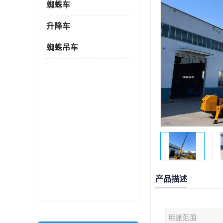
蜘蛛车
升降车
蜘蛛吊车
产品描述
用途范围