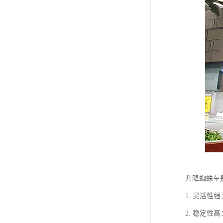
升降蜘蛛车
1. 灵活
2. 稳定