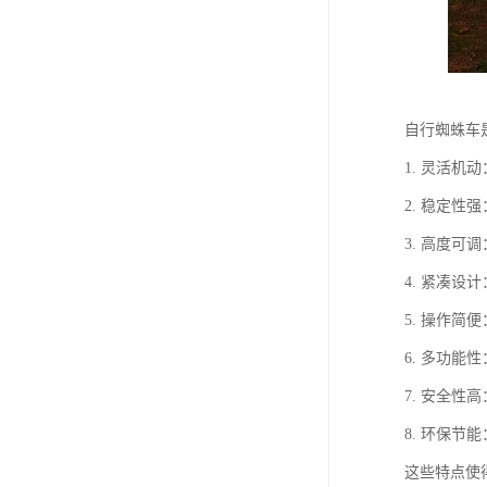
自行蜘蛛车
1. 灵活
2. 稳定
3. 高度
4. 紧凑
5. 操作
6. 多功
7. 安全
8. 环保
这些特点使