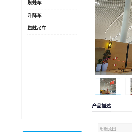
蜘蛛车
升降车
蜘蛛吊车
产品描述
用途范围