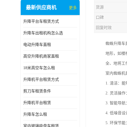
最新供应商机
货源
更多
口碑
升降平台车租赁方式
回复时效
升降车出租机构怎么选
蜘蛛升降车
电动升降车直租
地形，如楼
高空升降机商家直租
全、地将工
18米高空车怎么租
室内蜘蛛机
升降机平台租赁方式
1. 清洁
剪刀车租赁条件
2. 灵活
升降机平台租赁
3. 智能
4. 低噪
升降车怎么租
5. 环保
室内玻璃吸盘车租赁