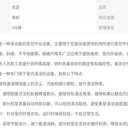
充足
品质
良好
响应速度
5分钟
管理体系
是一种多功能的高空作业设备，主要用于在复杂或狭窄的场所进行高空作
梯、斜坡、不平地面等。蜘蛛升降车广泛应用于建筑维修、室内外装修、
作人员和工具提升到所需高度，同时具备良好的稳定性和操控性，是高空
是一种专门用于室内清洁的设备，具有以下特点：
：能够快速清理地面上的灰尘、污垢和细小颗粒，提升清洁效率。
操作：通常配备灵活的机械臂或刷头，能够轻松清洁角落、缝隙和难以触及的
导航：部分机型具备自动导航功能，可以规划清洁路线，避免重复清洁或遗漏
音设计：针对室内环境优化，运行时噪音较低，干扰日常生活。
节能：采用节能设计，减少能源消耗，部分机型还支持水循环利用，降低水资