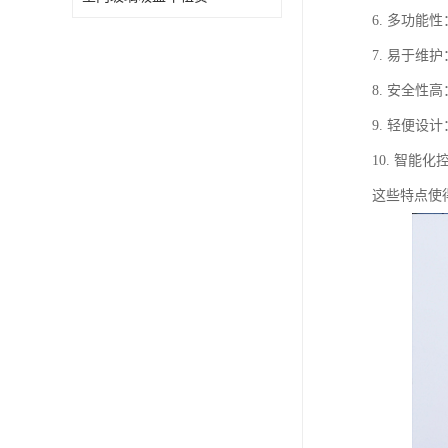
6. 多功
7. 易于
8. 安全
9. 轻便
10. 智
这些特点使