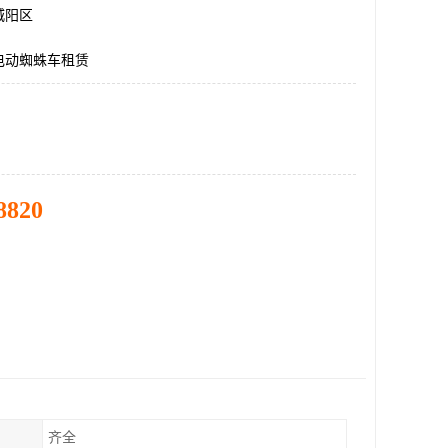
城阳区
电动蜘蛛车租赁
8820
齐全