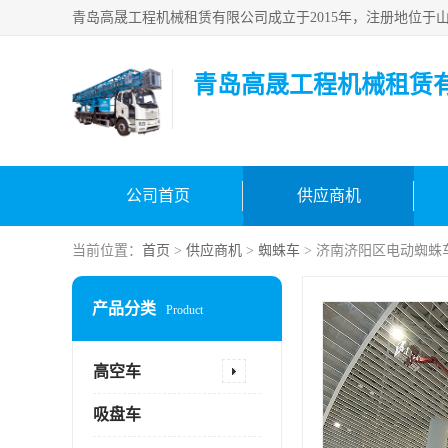
青岛高晟工程机械租赁
公司首页
供应商机
当前位置：
首页
>
供应商机
>
蜘蛛车
> 济南济阳区电动蜘蛛
产品分类
Product
高空车
吸盘车