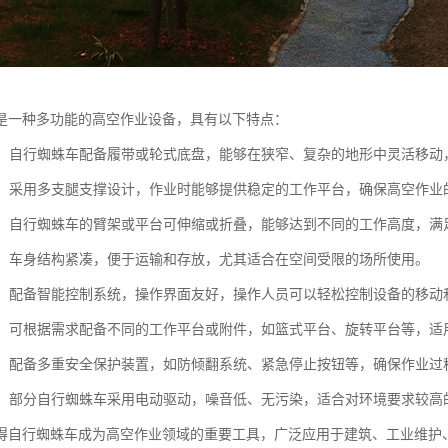
是一种多功能的高空作业设备，具有以下特点：
机动：自行蜘蛛车配备履带或轮式底盘，能够在狭窄、复杂的地形中灵活移
性强：采用多支腿支撑设计，作业时能够提供稳定的工作平台，确保高空作业
可调：自行蜘蛛车的臂架或平台可伸缩或折叠，能够达到不同的工作高度，
设计：车身结构紧凑，便于运输和存放，尤其适合在空间受限的场所使用。
简便：配备智能控制系统，操作界面友好，操作人员可以轻松控制设备的移动
能性：可根据需求配备不同的工作平台或附件，如篮式平台、旋转平台等，
性高：配备多重安全保护装置，如防倾翻系统、紧急停止按钮等，确保作业过
节能：部分自行蜘蛛车采用电动驱动，噪音低、无污染，适合对环境要求较高
得自行蜘蛛车成为高空作业领域的重要工具，广泛应用于建筑、工业维护