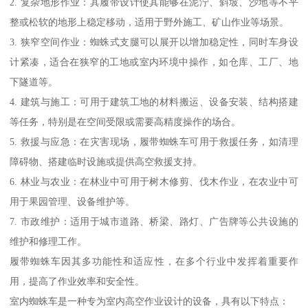
2. 复杂地形作业：其履带设计使其能够在泥泞、斜坡、沙地等不平
整或松软的地形上稳定移动，适用于野外施工、矿山作业等场景。
3. 狭窄空间作业：蜘蛛式支腿可以展开以增加稳定性，同时车身设
计紧凑，适合在狭窄的工地或室内环境中操作，如仓库、工厂、地
下隧道等。
4. 建筑与施工：可用于建筑工地的材料搬运、设备安装、结构搭建
等任务，特别是在空间受限或需要高精度操作的场合。
5. 救援与应急：在灾害现场，履带蜘蛛车可用于救援任务，如清理
障碍物、搭建临时设施或提供高空救援支持。
6. 林业与农业：在林业中可用于树木修剪、伐木作业，在农业中可
用于果园管理、设备维护等。
7. 市政维护：适用于城市道路、桥梁、路灯、广告牌等公共设施的
维护和修理工作。
履带蜘蛛车因其多功能性和适应性，在多个行业中发挥着重要作
用，提高了作业效率和安全性。
室内蜘蛛车是一种专为室内高空作业设计的设备，具有以下特点：