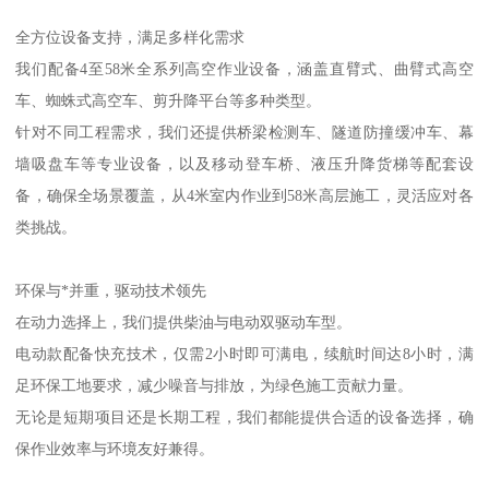
全方位设备支持，满足多样化需求
我们配备4至58米全系列高空作业设备，涵盖直臂式、曲臂式高空
车、蜘蛛式高空车、剪升降平台等多种类型。
针对不同工程需求，我们还提供桥梁检测车、隧道防撞缓冲车、幕
墙吸盘车等专业设备，以及移动登车桥、液压升降货梯等配套设
备，确保全场景覆盖，从4米室内作业到58米高层施工，灵活应对各
类挑战。
环保与*并重，驱动技术领先
在动力选择上，我们提供柴油与电动双驱动车型。
电动款配备快充技术，仅需2小时即可满电，续航时间达8小时，满
足环保工地要求，减少噪音与排放，为绿色施工贡献力量。
无论是短期项目还是长期工程，我们都能提供合适的设备选择，确
保作业效率与环境友好兼得。