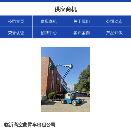
供应商机
公司首页
供应商机
关于我们
公司动态
荣誉认证
招聘中心
客户案例
产品知识
临沂高空曲臂车出租公司