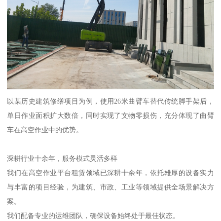
以某历史建筑修缮项目为例，使用26米曲臂车替代传统脚手架后，
单日作业面积扩大数倍，同时实现了文物零损伤，充分体现了曲臂
车在高空作业中的优势。
深耕行业十余年，服务模式灵活多样
我们在高空作业平台租赁领域已深耕十余年，依托雄厚的设备实力
与丰富的项目经验，为建筑、市政、工业等领域提供全场景解决方
案。
我们配备专业的运维团队，确保设备始终处于最佳状态。