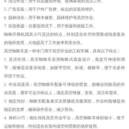
4. 清洁作业：用于高层建筑外墙、玻璃幕墙的清洁工作。
5. 广告安装：用于户外广告牌、标志的安装和维护。
6. 园林绿化：用于树木修剪、园林维护等高空作业。
7. 应急救援：在紧急情况下，用于救援和抢险工作。
蜘蛛升降机因其小巧灵活的特点，特别适合在空间受限或地形复杂
的场所使用，大地提高了工作效率和安全性。
高空蜘蛛车是一种专门用于高空作业的工程车辆，具有以下特点：
1. 灵活性强：高空蜘蛛车采用蜘蛛式底盘设计，底盘可伸缩和调
节，能够适应复杂地形，如狭窄空间、斜坡、楼梯等，便于在多种
环境下作业。
2. 作业高度高：高空蜘蛛车配备可伸缩的臂架，能够达到较高的作
业高度，通常可达20米以上，满足高空维修、安装、清洁等需求。
3. 稳定性好：蜘蛛车配备液压支撑腿或支腿系统，作业时能够提供
稳定的支撑，确保操作安全，减少晃动。
4. 体积小巧：相比传统高空作业平台，高空蜘蛛车体积较小，便于
运输和移动，特别适合在室内或空间受限的场所使用。