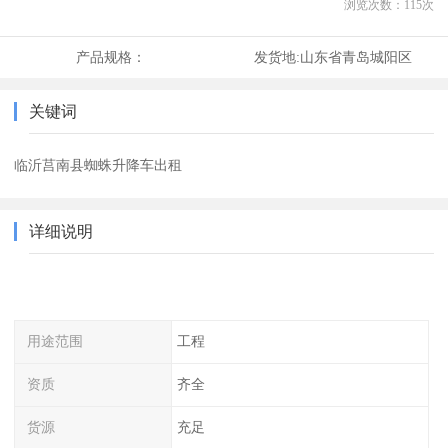
浏览次数：
115
次
产品规格：
发货地:
山东省青岛城阳区
关键词
临沂莒南县蜘蛛升降车出租
详细说明
用途范围
工程
资质
齐全
货源
充足