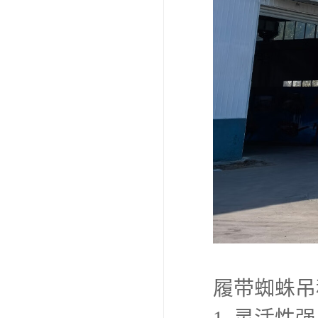
履带蜘蛛吊
1. 灵活