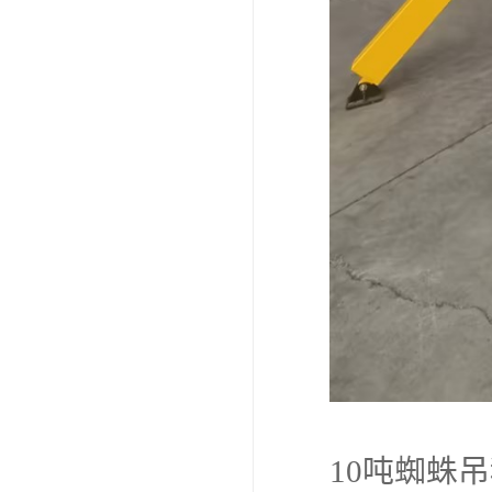
10吨蜘蛛