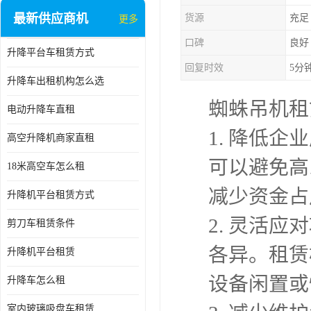
最新供应商机
货源
充足
更多
口碑
良好
升降平台车租赁方式
回复时效
5分
升降车出租机构怎么选
蜘蛛吊机租
电动升降车直租
1. 降低
高空升降机商家直租
可以避免高
18米高空车怎么租
减少资金占
升降机平台租赁方式
2. 灵活
剪刀车租赁条件
各异。租赁
升降机平台租赁
设备闲置或
升降车怎么租
室内玻璃吸盘车租赁