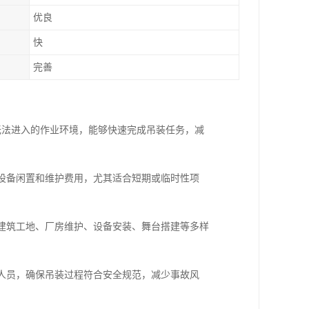
优良
快
完善
机无法进入的作业环境，能够快速完成吊装任务，减
免设备闲置和维护费用，尤其适合短期或临时性项
于建筑工地、厂房维护、设备安装、舞台搭建等多样
术人员，确保吊装过程符合安全规范，减少事故风