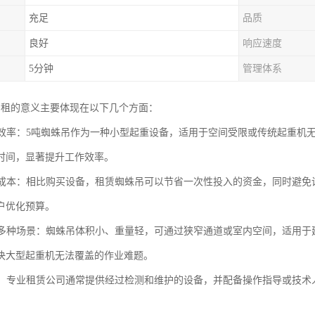
充足
品质
良好
响应速度
5分钟
管理体系
出租的意义主要体现在以下几个方面：
施工效率：5吨蜘蛛吊作为一种小型起重设备，适用于空间受限或传统起重
时间，显著提升工作效率。
施工成本：相比购买设备，租赁蜘蛛吊可以节省一次性投入的资金，同时避
户优化预算。
适应多种场景：蜘蛛吊体积小、重量轻，可通过狭窄通道或室内空间，适用
决大型起重机无法覆盖的作业难题。
可靠：专业租赁公司通常提供经过检测和维护的设备，并配备操作指导或技