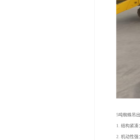
5吨蜘蛛吊
1. 结构
2. 机动