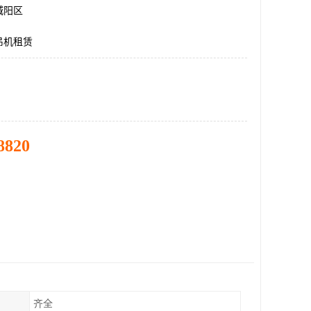
城阳区
吊机租赁
8820
齐全