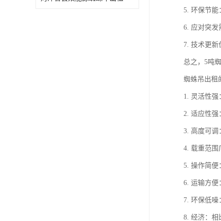
5. 环保
6. 应对
7. 技术
总之，5吨
蜘蛛吊出租
1. 灵活
2. 适应
3. 高度
4. 载重
5. 操作
6. 运输
7. 环保
8. 经济