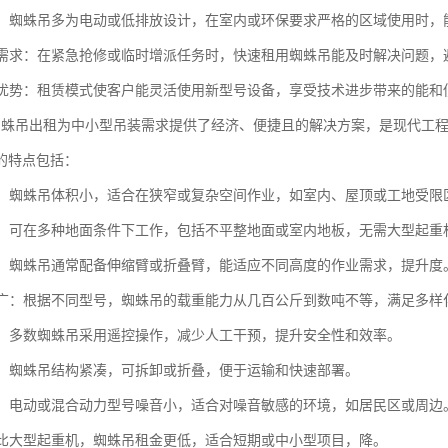
节能：蜘蛛吊多为电动或低排放设计，在室内或环保要求严格的区域使用时
突发需求：在紧急抢修或临时增派任务时，快速租用蜘蛛吊能及时解决问题
更新优势：租赁模式使客户能灵活使用新型号设备，享受技术进步带来的能
蜘蛛吊出租为中小型吊装需求提供了经济、便捷且的解决方案，是现代工
的特点包括：
性强：蜘蛛吊体积小，适合在狭窄或复杂空间作业，如室内、屋顶或工地受限
性强：可在多种地面条件下工作，包括不平整地面或室内地板，无需大型起
可调：蜘蛛吊通常配备伸缩臂或折叠臂，能适应不同高度的作业需求，提升度
范围广：根据不同型号，蜘蛛吊的载重能力从几百公斤到数吨不等，满足多样
简便：多数蜘蛛吊采用遥控操作，减少人工干预，提升安全性和效率。
方便：蜘蛛吊结构紧凑，可拆卸或折叠，便于运输和快速部署。
低噪：电动或混合动力型号噪音小，适合对噪音敏感的环境，如居民区或周边
：相比大型起重机，蜘蛛吊租金更低，适合短期或中小型项目，降。