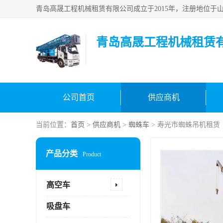
青岛高晟工程机械租赁
公司首页
供应商机
当前位置：
首页
>
供应商机
>
蜘蛛车
> 寿光市蜘蛛吊机租赁
产品分类
Product
高空车
吸盘车