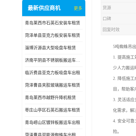
最新供应商机
货源
更多
口碑
青岛莱西市石英石安装车租赁
回复时效
菏泽单县亚克力板安装车租赁
5吨蜘蛛吊
淄博沂源县大型吸盘车租赁
1. 提高
济南平阴县不锈钢板搬运车出租
少人力搬运
临沂费县亚克力板吸盘车出租
2. 降低
菏泽曹县夹胶玻璃搬运车租赁
目，帮助客
青岛莱西市越野升降机租赁
3. 灵活
枣庄山亭区石英石搬运车租赁
化需求，解
4. 安全
青岛崂山区镀锌板搬运车出租
险。
菏泽曹县双能源蜘蛛车出租