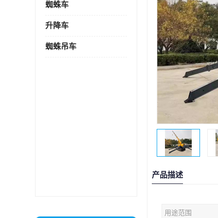
蜘蛛车
升降车
蜘蛛吊车
产品描述
用途范围