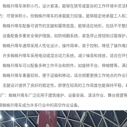
灵活：蜘蛛升降车体积小巧，设计紧凑，能够在狭窄或复杂的工作环境中灵
载能力：尽管体积小，但蜘蛛升降车的承载能力较强，能够稳定地承载工人
性强：蜘蛛升降车配备可调节的支腿和履带底盘，能够适应地形，包括不平
可靠：设备配备多重安全保护措施，如防倾翻系统、紧急停止按钮和过载保
简便：蜘蛛升降车通常采用人性化设计，操作简单，易于控制，降低了操作难
节能：许多蜘蛛升降车采用电动或混合动力系统，减少噪音和排放，适合在
能性：蜘蛛升降车可以配备多种工作平台和附件，如旋转平台、伸缩臂等，
运输：蜘蛛升降车重量较轻，便于运输和移动，适合频繁更换工作地点的作业
性高：支腿设计提供了良好的稳定性，即使在较高的工作高度也能保持平稳，
用范围广：蜘蛛升降车广泛应用于建筑维护、设备安装、清洁作业、舞台搭建
得蜘蛛升降车成为许多行业中的高空作业设备。