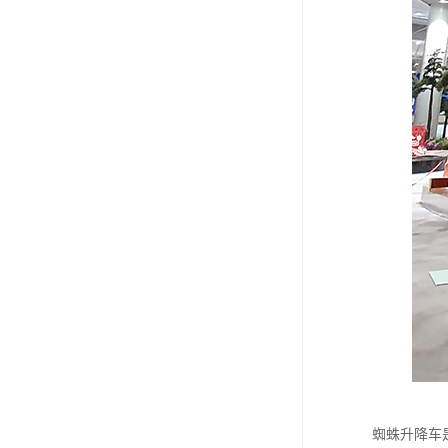
蜘蛛升降车