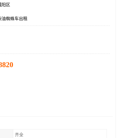
城阳区
柴油蜘蛛车出租
8820
齐全