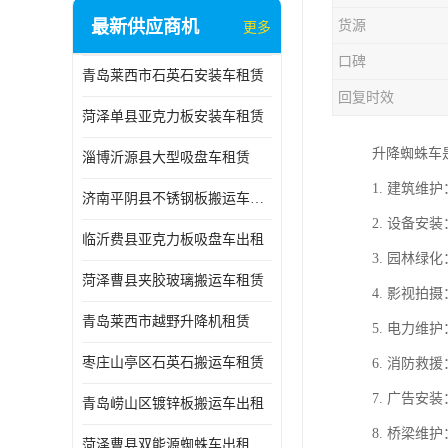
最新供应商机
货源
更多
口碑
青岛莱西市石英石安装车租赁
回复时效
菏泽单县亚克力板安装车租赁
升降蜘蛛车
淄博沂源县大型吸盘车租赁
1. 建筑
济南平阴县不锈钢板搬运车出租
2. 设备
临沂费县亚克力板吸盘车出租
3. 园林
菏泽曹县夹胶玻璃搬运车租赁
4. 影视
青岛莱西市越野升降机租赁
5. 电力
枣庄山亭区石英石搬运车租赁
6. 消防
7. 广告
青岛崂山区镀锌板搬运车出租
8. 桥梁
菏泽曹县双能源蜘蛛车出租