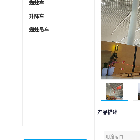
蜘蛛车
升降车
蜘蛛吊车
产品描述
用途范围