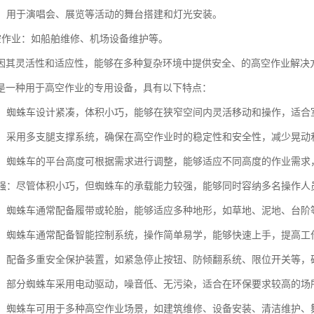
搭建：用于演唱会、展览等活动的舞台搭建和灯光安装。
高空作业：如船舶维修、机场设备维护等。
因其灵活性和适应性，能够在多种复杂环境中提供安全、的高空作业解决
是一种用于高空作业的专用设备，具有以下特点：
性高：蜘蛛车设计紧凑，体积小巧，能够在狭窄空间内灵活移动和操作，适
性强：采用多支腿支撑系统，确保在高空作业时的稳定性和安全性，减少晃动
可调：蜘蛛车的平台高度可根据需求进行调整，能够适应不同高度的作业需求
能力强：尽管体积小巧，但蜘蛛车的承载能力较强，能够同时容纳多名操作人
性强：蜘蛛车通常配备履带或轮胎，能够适应多种地形，如草地、泥地、台
简便：蜘蛛车通常配备智能控制系统，操作简单易学，能够快速上手，提高工
性高：配备多重安全保护装置，如紧急停止按钮、防倾翻系统、限位开关等
节能：部分蜘蛛车采用电动驱动，噪音低、无污染，适合在环保要求较高的场
能性：蜘蛛车可用于多种高空作业场景，如建筑维修、设备安装、清洁维护