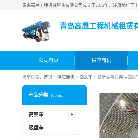
青岛高晟工程机械租赁
公司首页
供应商机
当前位置：
首页
>
供应商机
>
蜘蛛车
> 临沂兰陵县柴油蜘蛛
产品分类
Product
高空车
吸盘车