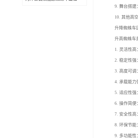
9. 舞台
10. 其他
升降蜘蛛车
升高蜘蛛车
1. 灵活
2. 稳定
3. 高度
4. 承载
5. 适应
6. 操作
7. 安全
8. 环保
9. 多功