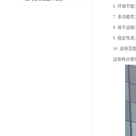
6. 环保
7. 多功
8. 易于
9. 稳定
10. 适
这些特点使