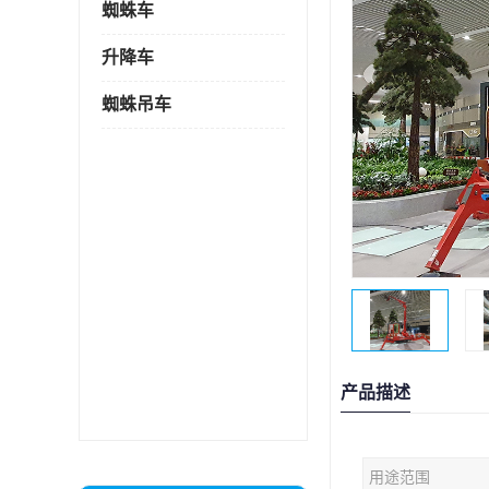
蜘蛛车
升降车
蜘蛛吊车
产品描述
用途范围