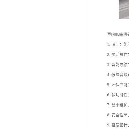
室内蜘蛛机
1. 清洁
2. 灵活
3. 智能
4. 低噪
5. 环保
6. 多功
7. 易于
8. 安全
9. 轻便