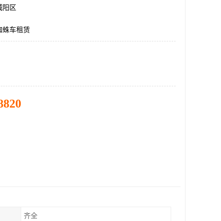
城阳区
蜘蛛车租赁
8820
齐全