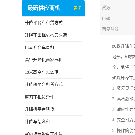
最新供应商机
货源
更多
口碑
升降平台车租赁方式
回复时效
升降车出租机构怎么选
蜘蛛升降车
电动升降车直租
地形，如楼
高空升降机商家直租
全、地将工
18米高空车怎么租
蜘蛛升降车
升降机平台租赁方式
1. 紧凑
剪刀车租赁条件
2. 高承
升降机平台租赁
3. 适应
4. 安全
升降车怎么租
5. 操作
室内玻璃吸盘车租赁