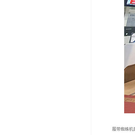
履带蜘蛛机