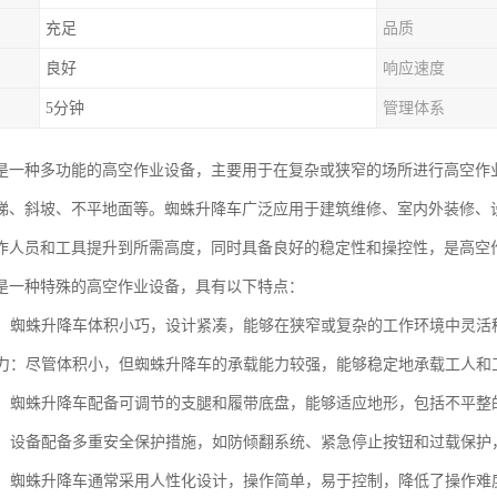
充足
品质
良好
响应速度
5分钟
管理体系
是一种多功能的高空作业设备，主要用于在复杂或狭窄的场所进行高空作
梯、斜坡、不平地面等。蜘蛛升降车广泛应用于建筑维修、室内外装修、
作人员和工具提升到所需高度，同时具备良好的稳定性和操控性，是高空
是一种特殊的高空作业设备，具有以下特点：
灵活：蜘蛛升降车体积小巧，设计紧凑，能够在狭窄或复杂的工作环境中灵
载能力：尽管体积小，但蜘蛛升降车的承载能力较强，能够稳定地承载工人
性强：蜘蛛升降车配备可调节的支腿和履带底盘，能够适应地形，包括不平
可靠：设备配备多重安全保护措施，如防倾翻系统、紧急停止按钮和过载保
简便：蜘蛛升降车通常采用人性化设计，操作简单，易于控制，降低了操作难