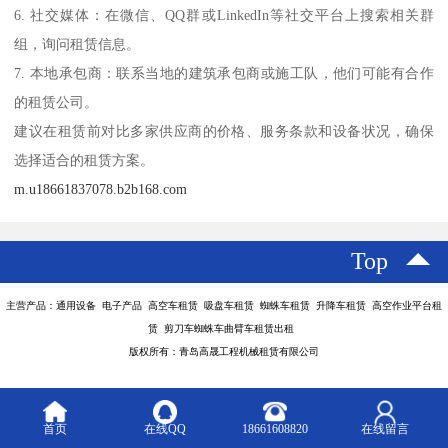
6. 社交媒体：在微信、QQ群或LinkedIn等社交平台上搜索相关群
组，询问租赁信息。
7. 本地承包商：联系当地的建筑承包商或施工队，他们可能有合作
的租赁公司。
建议在租赁前对比多家供应商的价格、服务条款和设备状况，确保
选择适合的租赁方案。
m.u18661837078.b2b168.com
Top
主营产品：通用设备 电子产品 高空车租赁 吸盘车租赁 蜘蛛车租赁 升降车租赁 高空作业平台租
赁 剪刀车蜘蛛车曲臂车租赁出租
版权所有：青岛高晟工程机械租赁有限公司
首页
在线QQ
18661608820
在线留言