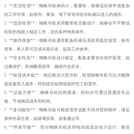
1. **灵活性强**：蜘蛛吊机体积小，重量轻，能够适应狭窄或复杂
的工作环境，如室内、屋顶、地下室等传统吊机难以进入的场所。
2. **适应性强**：蜘蛛吊机采用履带或支腿设计，能够在不平整或
松软的地面上稳定工作，适合多种地形条件。
3. **操作便捷**：蜘蛛吊机通常配备的液压系统和遥控装置，操作
简单，单人即可完成吊装任务，提高工作效率。
4. **安全性高**：蜘蛛吊机设计稳定，配备多重安全保护装置，如
过载保护、防倾翻系统等，确保作业安全。
5. **租赁成本低**：相比购买大型吊机，租赁蜘蛛吊机可以大幅降
低设备投入成本，特别适合短期或临时性工程需求。
6. **运输方便**：蜘蛛吊机结构紧凑，拆卸后可通过普通货车运
输，节省物流成本和时间。
7. **多功能性**：蜘蛛吊机可根据需求选配不同吊臂和附件，满足
多种吊装任务，如玻璃安装、设备搬运等。
8. **环保节能**：部分蜘蛛吊机采用电动或混合动力设计，噪音