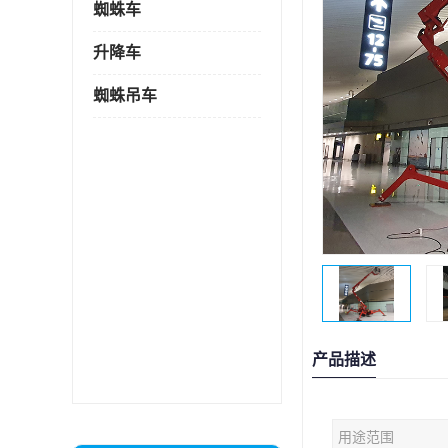
蜘蛛车
升降车
蜘蛛吊车
产品描述
用途范围