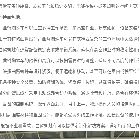
通常配备伸缩臂、旋转平台和稳定支腿，能够在狭小或不规则的空间内灵
的特点包括：
能性：曲臂蜘蛛车可以适应多种工作场景，如高空作业、建筑维护、设备安
性：由于其特的曲臂设计，曲臂蜘蛛车可以在狭窄或复杂的工作环境中灵活
性：曲臂蜘蛛车通常配备稳定支腿或平衡系统，确保在高空作业时的稳定性和
可调：曲臂蜘蛛车的臂长和高度可以根据需要进行调整，适应不同高度的作业
便捷：许多曲臂蜘蛛车设计紧凑，便于运输和移动，甚至可以在室内或狭窄空
性：配备多种安全装置，如防倾翻系统、紧急停止按钮、过载保护等，确保
性：部分曲臂蜘蛛车采用电动或混合动力系统，减少噪音和排放，适合在环
简便：配备的控制系统，操作界面友好，易于上手，减少操作人员的培训时间
性：采用高强度材料和坚固设计，能够承受恶劣的工作环境，延长设备的使用
制化：根据不业和需求，曲臂蜘蛛车可以提供定制化解决方案，满足特定的工