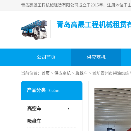
青岛高晟工程机械租赁
公司首页
供应商机
当前位置：
首页
>
供应商机
>
蜘蛛车
> 潍坊青州市柴油蜘蛛
产品分类
Product
高空车
吸盘车