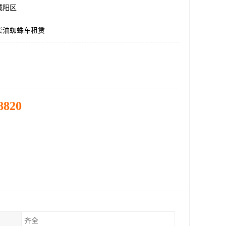
城阳区
柴油蜘蛛车租赁
8820
齐全