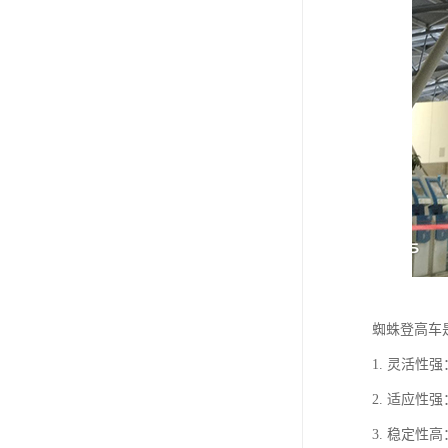
蜘蛛登高车
1. 灵活
2. 适应
3. 稳定