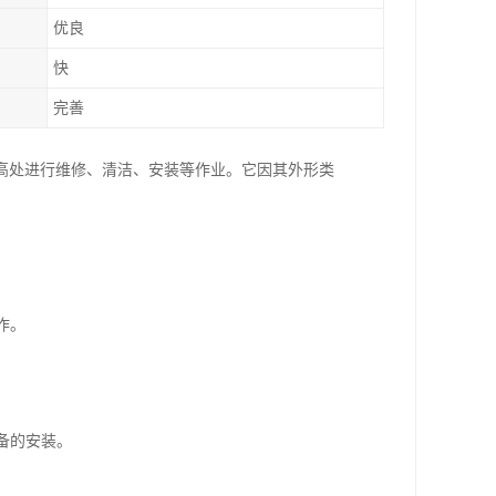
优良
快
完善
高处进行维修、清洁、安装等作业。它因其外形类
作。
。
备的安装。