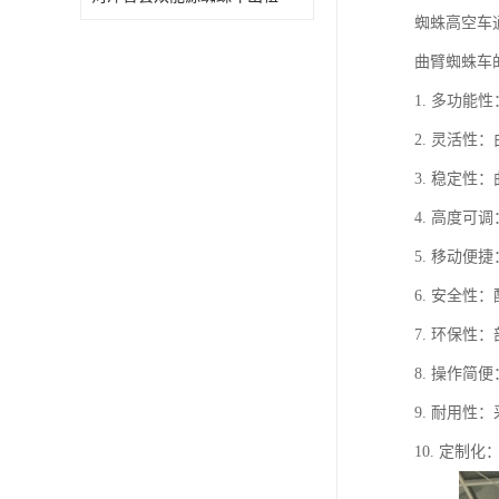
蜘蛛高空车
曲臂蜘蛛车
1. 多功
2. 灵活
3. 稳定
4. 高度
5. 移动
6. 安全
7. 环保
8. 操作
9. 耐用
10. 定