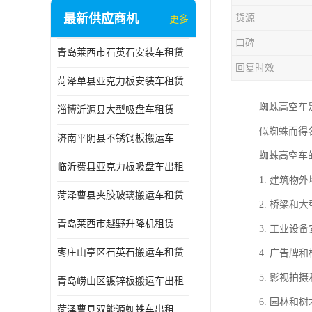
最新供应商机
货源
更多
口碑
青岛莱西市石英石安装车租赁
回复时效
菏泽单县亚克力板安装车租赁
蜘蛛高空车
淄博沂源县大型吸盘车租赁
似蜘蛛而得
济南平阴县不锈钢板搬运车出租
蜘蛛高空车
临沂费县亚克力板吸盘车出租
1. 建筑
菏泽曹县夹胶玻璃搬运车租赁
2. 桥梁
青岛莱西市越野升降机租赁
3. 工业
枣庄山亭区石英石搬运车租赁
4. 广告
5. 影视
青岛崂山区镀锌板搬运车出租
6. 园林
菏泽曹县双能源蜘蛛车出租