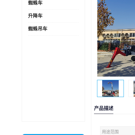
蜘蛛车
升降车
蜘蛛吊车
产品描述
用途范围