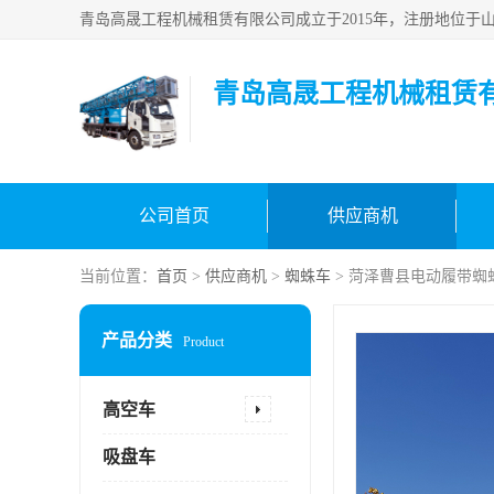
青岛高晟工程机械租赁
公司首页
供应商机
当前位置：
首页
>
供应商机
>
蜘蛛车
> 菏泽曹县电动履带蜘
产品分类
Product
高空车
吸盘车