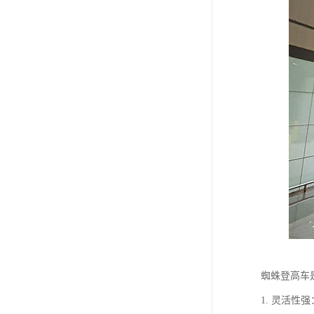
蜘蛛登高车
1. 灵活