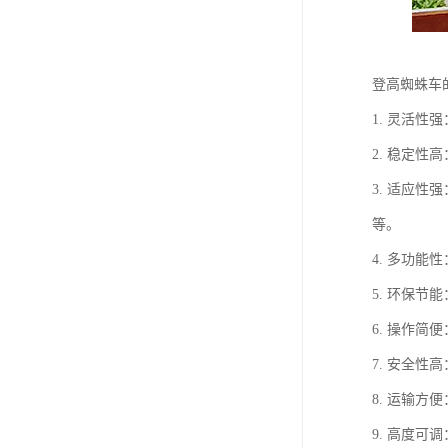
登高蜘蛛车
1. 灵活
2. 稳定
3. 适应
等。
4. 多功
5. 环保
6. 操作
7. 安全
8. 运输
9. 高度