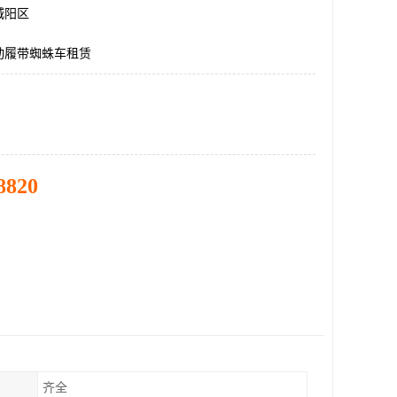
城阳区
动履带蜘蛛车租赁
8820
齐全