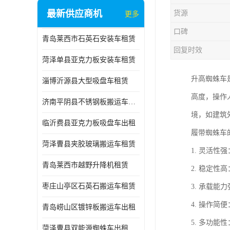
最新供应商机
货源
更多
口碑
青岛莱西市石英石安装车租赁
回复时效
菏泽单县亚克力板安装车租赁
升高蜘蛛车
淄博沂源县大型吸盘车租赁
高度，操作
济南平阴县不锈钢板搬运车出租
境，如建筑
临沂费县亚克力板吸盘车出租
履带蜘蛛车
菏泽曹县夹胶玻璃搬运车租赁
1. 灵活
青岛莱西市越野升降机租赁
2. 稳定
枣庄山亭区石英石搬运车租赁
3. 承载
4. 操作
青岛崂山区镀锌板搬运车出租
5. 多功
菏泽曹县双能源蜘蛛车出租