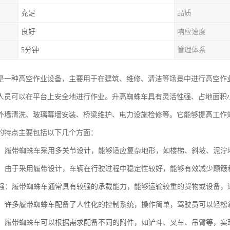
充足
品质
良好
响应速度
5分钟
管理体系
是一种高空作业设备，主要用于在建筑、维修、清洁等场景中进行高空作
人员可以在平台上安全地进行作业。升高蜘蛛车具有灵活性强、占地面积
外墙清洗、玻璃幕墙安装、桥梁维护、电力设施检修等。它能够提高工作
的特点主要包括以下几个方面：
性强：履带蜘蛛车采用多关节设计，能够适应复杂地形，如楼梯、斜坡、泥
性高：由于采用履带设计，车辆在行驶过程中稳定性较好，能够有效减少颠簸
能力强：履带蜘蛛车通常具有较强的承载能力，能够运输较重的货物或设备
简便：许多履带蜘蛛车配备了人性化的控制系统，操作简单，驾驶员可以轻
能性：履带蜘蛛车可以根据需求配备不同的附件，如铲斗、叉车、吊臂等，