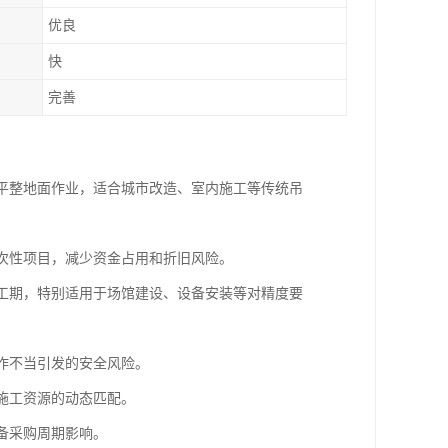
优良
快
完善
不平整地面作业，适合城市改造、室内施工等传统吊
一次性项目，减少资金占用和折旧风险。
短工期，特别适用于场馆建设、设备安装等对精度要
操作不当引发的安全风险。
现施工资源的动态匹配。
备采购周期影响。