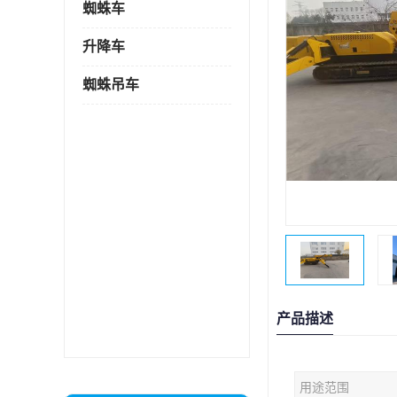
蜘蛛车
升降车
蜘蛛吊车
产品描述
用途范围