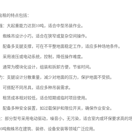
吊出租的特点包括：
力强：大起重能力达到10吨，适合中型吊装作业。
紧凑：蜘蛛吊设计小巧，适合在狭窄或复杂空间操作。
灵活：配备多支腿支撑，可在不平整地面稳定工作，适应多种场地条件。
简便：采用液压或电动系统，控制，降低操作难度。
快捷：通常为模块化设计，组装和拆卸方便，节省时间。
面压力：支腿设计分散重量，减少对地面的压力，保护地面不受损。
能性：可搭配不同吊具，适应多种吊装需求。
实惠：租赁成本相对较低，适合短期或临时项目使用。
可靠：配备多种安全装置，如过载保护和限位开关，确保作业安全。
保节能：部分型号采用电动驱动，噪音小，无污染，适合室内或环保要求高的
10吨蜘蛛吊在建筑、装修、设备安装等领域广泛应用。