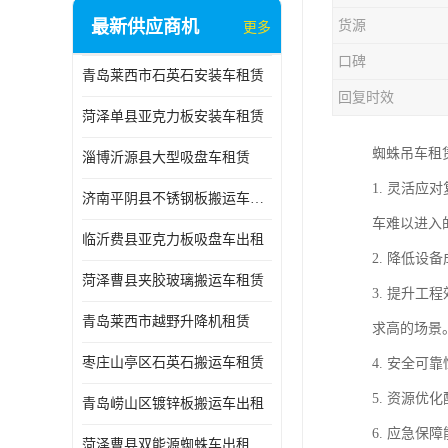
最新供应商机
货源
更多
口碑
青岛莱西市石英石安装车租赁
回复时效
菏泽单县亚克力板安装车租赁
蜘蛛吊车租
淄博沂源县大型吸盘车租赁
1. 灵活
济南平阴县不锈钢板搬运车出租
车难以进入
临沂费县亚克力板吸盘车出租
2. 降低
菏泽曹县夹胶玻璃搬运车租赁
3. 提升
青岛莱西市越野升降机租赁
求高的场景
枣庄山亭区石英石搬运车租赁
4. 安全
5. 资源
青岛崂山区镀锌板搬运车出租
6. 应急
菏泽曹县双能源蜘蛛车出租