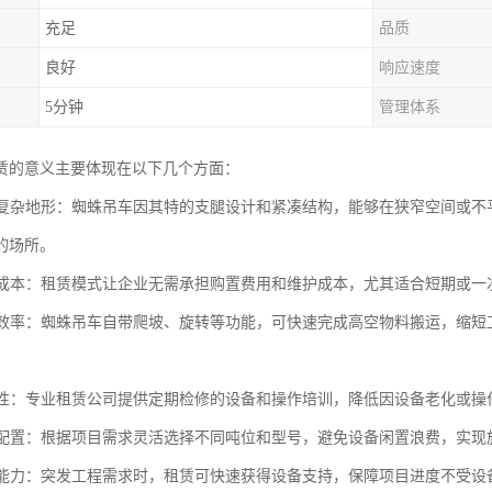
充足
品质
良好
响应速度
5分钟
管理体系
赁的意义主要体现在以下几个方面：
应对复杂地形：蜘蛛吊车因其特的支腿设计和紧凑结构，能够在狭窄空间或
的场所。
设备成本：租赁模式让企业无需承担购置费用和维护成本，尤其适合短期或
工程效率：蜘蛛吊车自带爬坡、旋转等功能，可快速完成高空物料搬运，缩
。
可靠性：专业租赁公司提供定期检修的设备和操作培训，降低因设备老化或
优化配置：根据项目需求灵活选择不同吨位和型号，避免设备闲置浪费，实
保障能力：突发工程需求时，租赁可快速获得设备支持，保障项目进度不受设