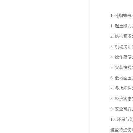
10吨蜘蛛
1. 起重能
2. 结构
3. 机动
4. 操作
5. 安装
6. 低地
7. 多功
8. 经济
9. 安全
10. 环
这些特点使