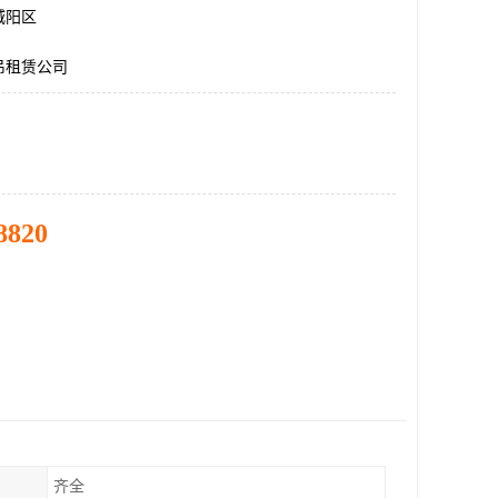
城阳区
吊租赁公司
8820
齐全