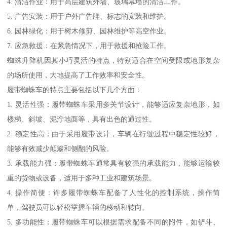
4. 清洁作业：用于高层建筑外墙、玻璃幕墙的清洁工作。
5. 广告安装：用于户外广告牌、标志的安装和维护。
6. 园林绿化：用于树木修剪、园林维护等高空作业。
7. 应急救援：在紧急情况下，用于救援和抢险工作。
蜘蛛升降机因其小巧灵活的特点，特别适合在空间受限或地形复杂
的场所使用，大地提高了工作效率和安全性。
履带蜘蛛车的特点主要包括以下几个方面：
1. 灵活性强：履带蜘蛛车采用多关节设计，能够适应复杂地形，如
楼梯、斜坡、泥泞地面等，具有出色的通过性。
2. 稳定性高：由于采用履带设计，车辆在行驶过程中稳定性较好，
能够有效减少颠簸和侧翻的风险。
3. 承载能力强：履带蜘蛛车通常具有较强的承载能力，能够运输较
重的货物或设备，适用于多种工业和建筑场景。
4. 操作简便：许多履带蜘蛛车配备了人性化的控制系统，操作简
单，驾驶员可以轻松掌握车辆的移动和转向。
5. 多功能性：履带蜘蛛车可以根据需求配备不同的附件，如铲斗、