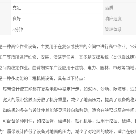
充足
品质
良好
响应速度
5分钟
管理体系
是一种高空作业设备，主要用于在复杂或狭窄的空间中进行高空作业。它
工厂等场所进行维修、安装、清洁等任务。其多腿支撑系统（类似蜘蛛腿
空间内稳定作业。曲臂蜘蛛车广泛应用于建筑、电力、园林、市政等领域
是一种多功能的工程机械设备，具有以下特点：
性强：履带设计使其能够在复杂地形中稳定行走，如泥地、沙地、陡坡等，适
性高：宽大的履带接触面分散了机身重量，减少了地面压力，提高了设备的
性好：蜘蛛机的多关节设计使其能够灵活转向和移动，适合在狭窄或复杂空间
能性：可配备多种附件，如挖掘臂、破碎锤、钻孔机等，适用于挖掘、破碎
面压力：履带设计降低了设备对地面的压力，减少了对地面的破坏，适合在