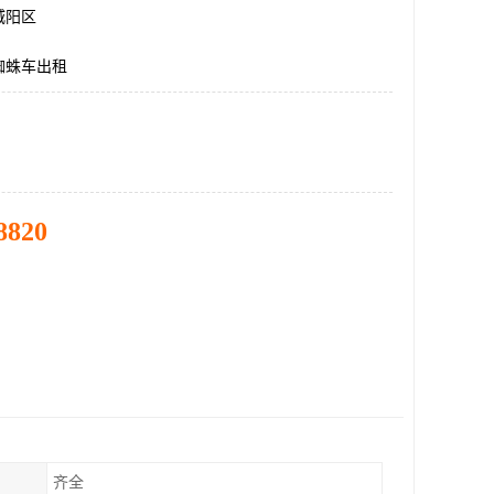
城阳区
蜘蛛车出租
8820
齐全