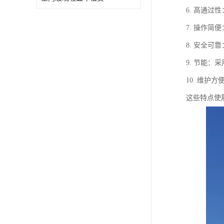
6. 高通
7. 操作
8. 安全
9. 节能
10. 维
这些特点使