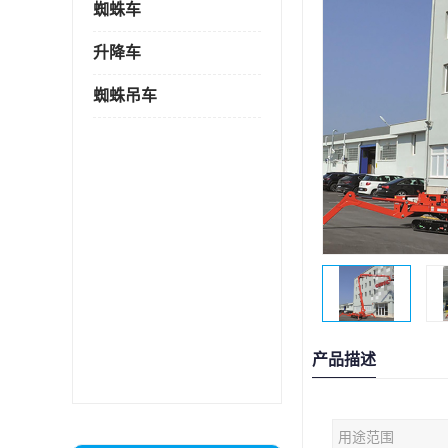
蜘蛛车
升降车
蜘蛛吊车
产品描述
用途范围