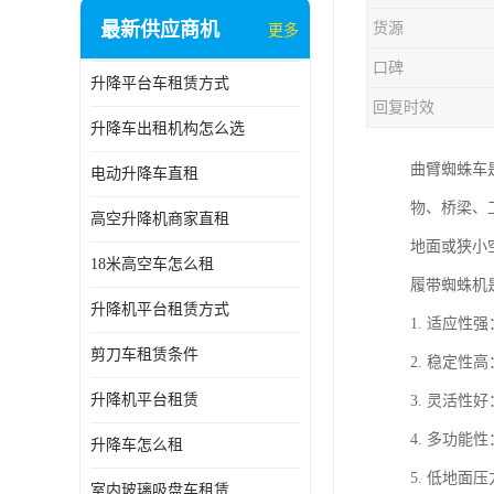
最新供应商机
货源
更多
口碑
升降平台车租赁方式
回复时效
升降车出租机构怎么选
曲臂蜘蛛车
电动升降车直租
物、桥梁、
高空升降机商家直租
地面或狭小
18米高空车怎么租
履带蜘蛛机
升降机平台租赁方式
1. 适应
剪刀车租赁条件
2. 稳定
升降机平台租赁
3. 灵活
4. 多功
升降车怎么租
5. 低地
室内玻璃吸盘车租赁