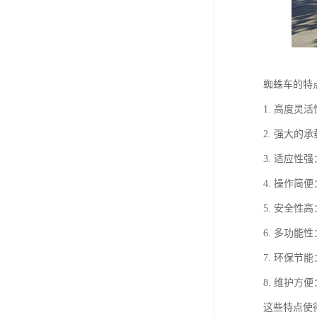
蜘蛛车的特
1. 高度
2. 强大
3. 适应
4. 操作
5. 安全
6. 多功
7. 环保
8. 维护
这些特点使