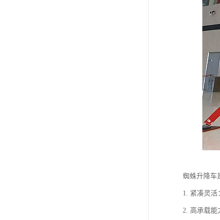
蜘蛛升降车
1. 紧凑
2. 高承