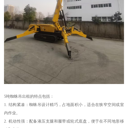
5吨蜘蛛吊出租的特点包括：
1. 结构紧凑：蜘蛛吊设计精巧，占地面积小，适合在狭窄空间或室
内作业。
2. 机动性强：配备液压支腿和履带或轮式底盘，便于在不同地形移