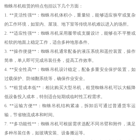
蜘蛛吊机租赁的特点包括以下几个方面：
1. **灵活性强**：蜘蛛吊机体积小，重量轻，能够适应狭窄或复杂
的工作环境，如室内、屋顶、地下室等传统吊机难以进入的场所。
2. **适应性强**：蜘蛛吊机采用履带或支腿设计，能够在不平整或
松软的地面上稳定工作，适合多种地形条件。
3. **操作便捷**：蜘蛛吊机通常配备的液压系统和遥控装置，操作
简单，单人即可完成吊装任务，提高工作效率。
4. **安全性高**：蜘蛛吊机设计稳定，配备多重安全保护装置，如
过载保护、防倾翻系统等，确保作业安全。
5. **租赁成本低**：相比购买大型吊机，租赁蜘蛛吊机可以大幅降
低设备投入成本，特别适合短期或临时性工程需求。
6. **运输方便**：蜘蛛吊机结构紧凑，拆卸后可通过普通货车运
输，节省物流成本和时间。
7. **多功能性**：蜘蛛吊机可根据需求选配不同吊臂和附件，满足
多种吊装任务，如玻璃安装、设备搬运等。