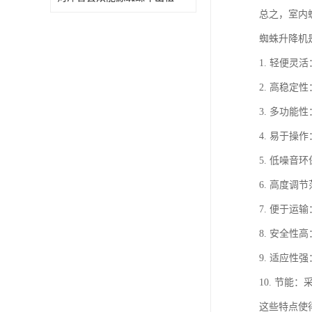
总之，室内
蜘蛛升降机
1. 轻便
2. 高稳
3. 多功
4. 易于
5. 低噪
6. 高度
7. 便于
8. 安全
9. 适应
10. 节
这些特点使