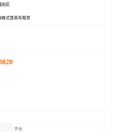
城阳区
蜘蛛式登高车租赁
8820
齐全