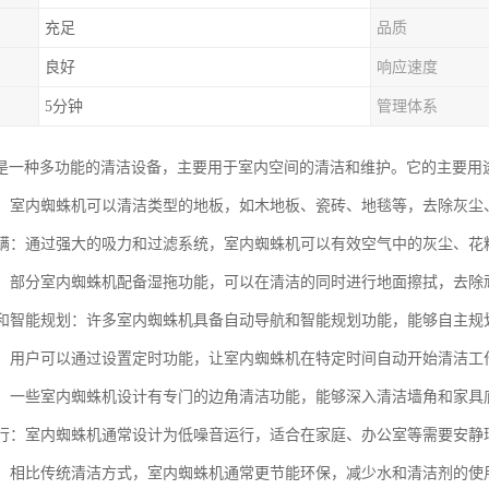
充足
品质
良好
响应速度
5分钟
管理体系
是一种多功能的清洁设备，主要用于室内空间的清洁和维护。它的主要用
地板：室内蜘蛛机可以清洁类型的地板，如木地板、瓷砖、地毯等，去除灰尘
和除螨：通过强大的吸力和过滤系统，室内蜘蛛机可以有效空气中的灰尘、
功能：部分室内蜘蛛机配备湿拖功能，可以在清洁的同时进行地面擦拭，去
导航和智能规划：许多室内蜘蛛机具备自动导航和智能规划功能，能够自主
清洁：用户可以通过设置定时功能，让室内蜘蛛机在特定时间自动开始清洁工
清洁：一些室内蜘蛛机设计有专门的边角清洁功能，能够深入清洁墙角和家
音运行：室内蜘蛛机通常设计为低噪音运行，适合在家庭、办公室等需要安静
环保：相比传统清洁方式，室内蜘蛛机通常更节能环保，减少水和清洁剂的