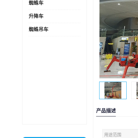
蜘蛛车
升降车
蜘蛛吊车
产品描述
用途范围