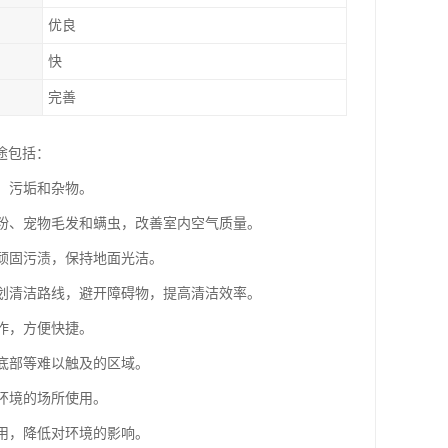
优良
快
完善
途包括：
、污垢和杂物。
花粉、宠物毛发和螨虫，改善室内空气质量。
除顽固污渍，保持地面光洁。
规划清洁路线，避开障碍物，提高清洁效率。
作，方便快捷。
具底部等难以触及的区域。
环境的场所使用。
使用，降低对环境的影响。