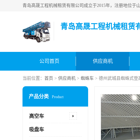
青岛高晟工程机械租赁
公司首页
供应商机
当前位置：
首页
>
供应商机
>
蜘蛛车
> 德州武城县蜘蛛式登
产品分类
Product
高空车
吸盘车