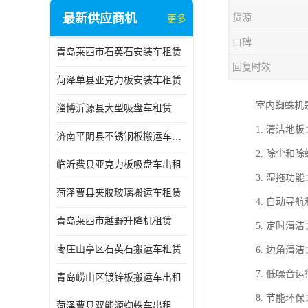
最新供应商机
货源
更多
口碑
青岛莱西市石英石安装车租赁
回复时效
菏泽单县亚克力板安装车租赁
室内蜘蛛机
淄博沂源县大型吸盘车租赁
1. 清洁
济南平阴县不锈钢板搬运车出租
2. 除尘
临沂费县亚克力板吸盘车出租
3. 湿拖
菏泽曹县夹胶玻璃搬运车租赁
4. 自动
青岛莱西市越野升降机租赁
5. 定时
枣庄山亭区石英石搬运车租赁
6. 边角
7. 低噪
青岛崂山区镀锌板搬运车出租
8. 节能
菏泽曹县双能源蜘蛛车出租