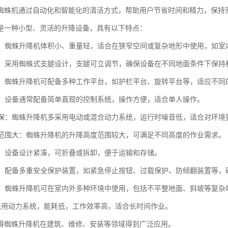
蜘蛛机通过自动化和智能化的清洁方式，帮助用户节省时间和精力，保持
是一种小型、灵活的升降设备，具有以下特点：
灵活：蜘蛛升降机体积小、重量轻，适合在狭窄空间或复杂地形中使用，如
定性：采用蜘蛛式支腿设计，支腿可立调节，确保设备在不同地面条件下保
能性：蜘蛛升降机可配备多种工作平台，如护栏平台、旋转平台等，适应不同
操作：设备通常配备简单直观的控制系统，操作方便，适合单人操作。
音环保：蜘蛛升降机多采用电动或混合动力系统，运行时噪音低，适合对环境
调节范围大：蜘蛛升降机的升降高度范围较大，可满足不同高度的作业需求。
运输：设备设计紧凑，可折叠或拆卸，便于运输和存储。
性高：配备多重安全保护装置，如紧急停止按钮、过载保护、防倾翻装置等，
性强：蜘蛛升降机可在室内外多种环境中使用，包括不平整地面、斜坡等复杂
能：采用动力系统，能耗低，工作效率高，适合长时间作业。
得蜘蛛升降机在建筑、维修、安装等领域得到广泛应用。