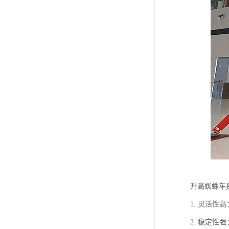
升高蜘蛛车
1. 灵活
2. 稳定