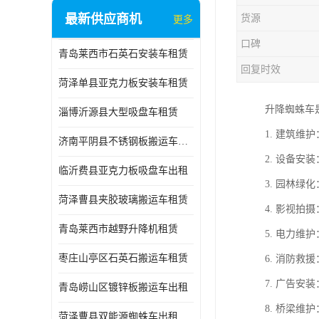
最新供应商机
货源
更多
口碑
青岛莱西市石英石安装车租赁
回复时效
菏泽单县亚克力板安装车租赁
升降蜘蛛车
淄博沂源县大型吸盘车租赁
1. 建筑
济南平阴县不锈钢板搬运车出租
2. 设备
临沂费县亚克力板吸盘车出租
3. 园林
菏泽曹县夹胶玻璃搬运车租赁
4. 影视
青岛莱西市越野升降机租赁
5. 电力
枣庄山亭区石英石搬运车租赁
6. 消防
7. 广告
青岛崂山区镀锌板搬运车出租
8. 桥梁
菏泽曹县双能源蜘蛛车出租