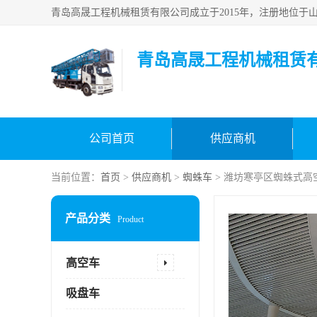
青岛高晟工程机械租赁
公司首页
供应商机
当前位置：
首页
>
供应商机
>
蜘蛛车
> 潍坊寒亭区蜘蛛式高
产品分类
Product
高空车
吸盘车