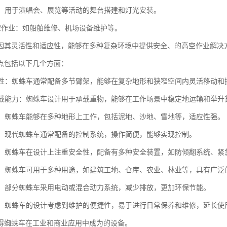
搭建：用于演唱会、展览等活动的舞台搭建和灯光安装。
高空作业：如船舶维修、机场设备维护等。
因其灵活性和适应性，能够在多种复杂环境中提供安全、的高空作业解决
点包括以下几个方面：
灵活性：蜘蛛车通常配备多节臂架，能够在复杂地形和狭窄空间内灵活移动和
的承载能力：蜘蛛车设计用于承载重物，能够在工作场景中稳定地运输和举升
性强：蜘蛛车能够在多种地形上工作，包括泥地、沙地、雪地等，适应性强。
简便：现代蜘蛛车通常配备的控制系统，操作简便，能够实现控制。
性高：蜘蛛车在设计上注重安全性，配备有多种安全装置，如防倾翻系统、
能性：蜘蛛车可用于多种用途，如建筑工地、仓库、农业、林业等，具有广泛
节能：部分蜘蛛车采用电动或混合动力系统，减少排放，更加环保节能。
方便：蜘蛛车的设计考虑到维护的便捷性，易于进行日常保养和维修，延长使
得蜘蛛车在工业和商业应用中成为的设备。