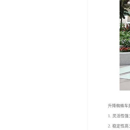
升降蜘蛛车
1. 灵活
2. 稳定