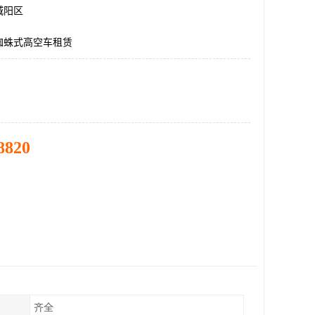
城阳区
蜘蛛式高空车租赁
8820
齐全