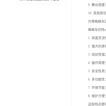
9. 舞台
10. 其他
升降蜘蛛车
蜘蛛车的特
1. 高度
2. 强大
3. 适应
4. 操作
5. 安全
6. 多功
7. 环保
8. 维护
这些特点使