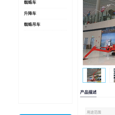
蜘蛛车
升降车
蜘蛛吊车
产品描述
用途范围