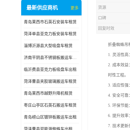
最新供应商机
货源
更多
口碑
青岛莱西市石英石安装车租赁
回复时效
菏泽单县亚克力板安装车租赁
折叠蜘蛛吊
淄博沂源县大型吸盘车租赁
1. 灵活
济南平阴县不锈钢板搬运车出租
2. 成本
临沂费县亚克力板吸盘车出租
时性工程。
菏泽曹县夹胶玻璃搬运车租赁
3. 适应
青岛莱西市越野升降机租赁
4. 安全
枣庄山亭区石英石搬运车租赁
5. 环保
6. 提升
青岛崂山区镀锌板搬运车出租
7. 技术
菏泽曹县双能源蜘蛛车出租