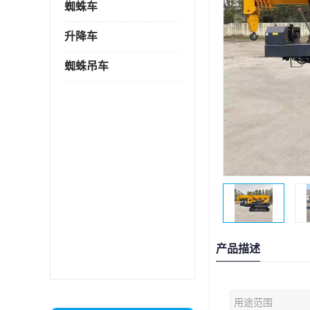
蜘蛛车
升降车
蜘蛛吊车
产品描述
用途范围