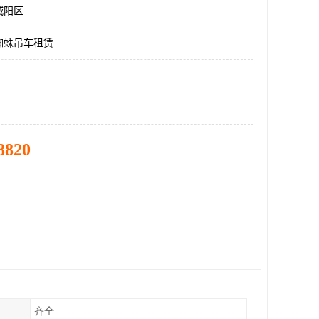
城阳区
蜘蛛吊车租赁
8820
齐全