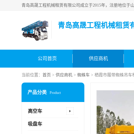
青岛高晟工程机械租赁
公司首页
供应商机
当前位置：
首页
>
供应商机
>
蜘蛛车
> 栖霞市履带蜘蛛吊车
产品分类
Product
高空车
吸盘车