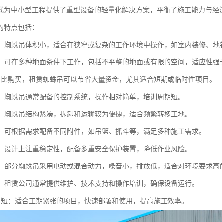
式为中小型工程提供了重型设备的轻量化解决方案，平衡了施工能力与经
的特点包括：
性高：蜘蛛吊体积小，适合在狭窄或复杂的工作环境中操作，如室内装修、地
性强：可在多种地面条件下工作，包括不平整的地面或有限的空间，适应性强
*：相比购买，租赁蜘蛛吊可以节省大量资金，尤其适合短期或临时性项目。
简便：蜘蛛吊通常配备的控制系统，操作相对简单，培训周期短。
方便：蜘蛛吊结构紧凑，拆卸和运输较为便捷，适合频繁转移工地。
能性：可根据需求配备不同附件，如吊篮、抓斗等，满足多种施工需求。
性高：设计上注重稳定性，配备多重安全保护装置，降低作业风险。
节能：部分蜘蛛吊采用电动或混合动力，噪音小，排放低，适合对环境要求高
支持：租赁公司通常提供维护、技术支持和操作培训，确保设备运行。
目周期短：适合工期紧张的项目，快速部署和使用，提高施工效率。