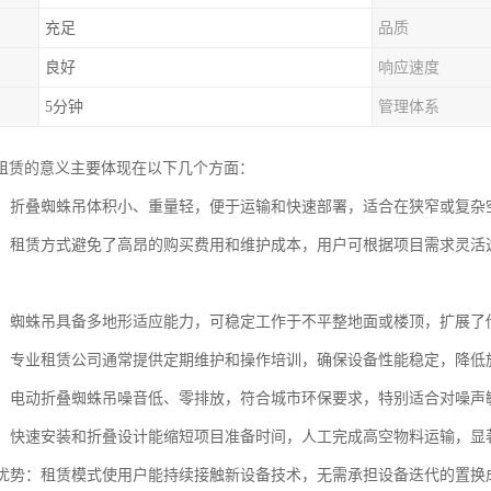
充足
品质
良好
响应速度
5分钟
管理体系
租赁的意义主要体现在以下几个方面：
性高：折叠蜘蛛吊体积小、重量轻，便于运输和快速部署，适合在狭窄或复
效益：租赁方式避免了高昂的购买费用和维护成本，用户可根据项目需求灵
性强：蜘蛛吊具备多地形适应能力，可稳定工作于不平整地面或楼顶，扩展
可靠：专业租赁公司通常提供定期维护和操作培训，确保设备性能稳定，降
节能：电动折叠蜘蛛吊噪音低、零排放，符合城市环保要求，特别适合对噪
效率：快速安装和折叠设计能缩短项目准备时间，人工完成高空物料运输，显
更新优势：租赁模式使用户能持续接触新设备技术，无需承担设备迭代的置换