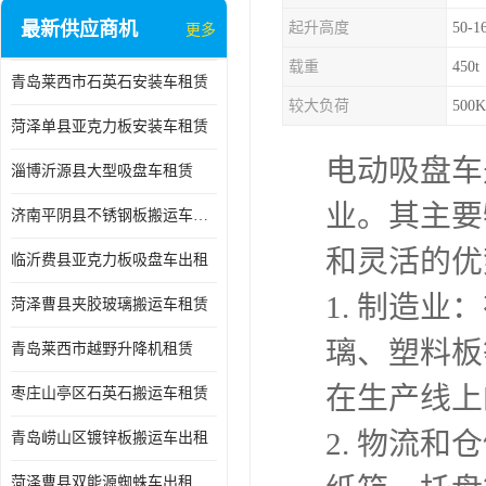
最新供应商机
起升高度
50-1
更多
载重
450t
青岛莱西市石英石安装车租赁
较大负荷
500
菏泽单县亚克力板安装车租赁
电动吸盘车
淄博沂源县大型吸盘车租赁
业。其主要
济南平阴县不锈钢板搬运车出租
和灵活的优
临沂费县亚克力板吸盘车出租
1. 制造
菏泽曹县夹胶玻璃搬运车租赁
璃、塑料板
青岛莱西市越野升降机租赁
在生产线上
枣庄山亭区石英石搬运车租赁
2. 物流
青岛崂山区镀锌板搬运车出租
菏泽曹县双能源蜘蛛车出租