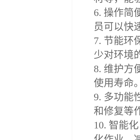
幕墙吸盘
备，具有
1. 高
能够牢固
材料。
2. 灵活