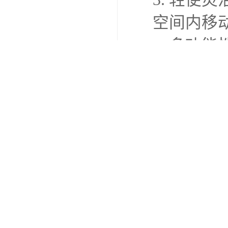
少对环境
8. 维
使用寿命
9. 多
和修复等
10. 智
化作业，
这些特点
护中的重