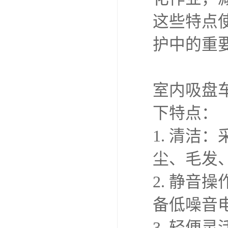
动，便于
3. 安
急制动等
4. 定
和微调，
5. 适
材等，能
6. 操
员可以快
7. 节