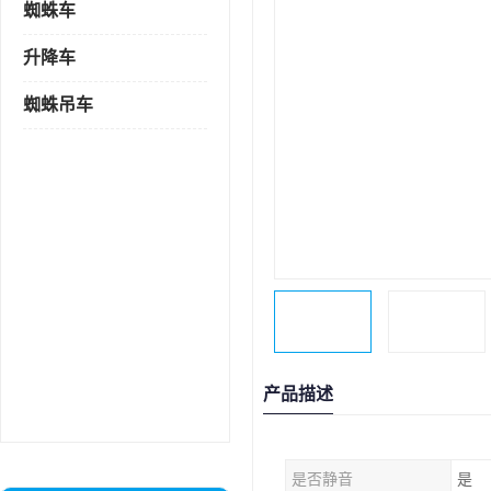
蜘蛛车
升降车
蜘蛛吊车
产品描述
是否静音
是