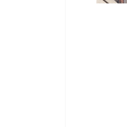
3. 灵活
工现场灵活
4. 载重
重能力，能
5. 多功
他高空作业
6. 安全
按钮、限位
7. 操作
实现的定位