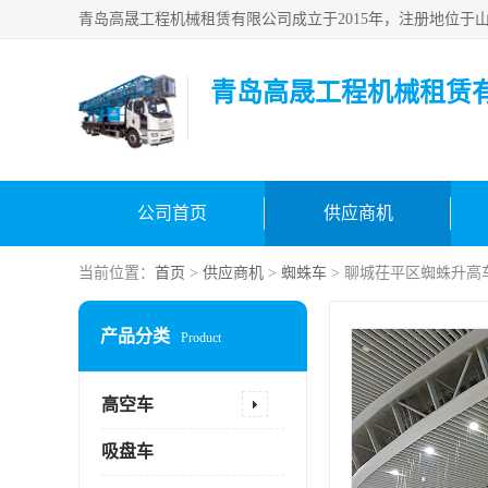
青岛高晟工程机械租赁
公司首页
供应商机
当前位置：
首页
>
供应商机
>
蜘蛛车
> 聊城茌平区蜘蛛升高
产品分类
Product
高空车
吸盘车