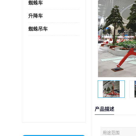
蜘蛛车
升降车
蜘蛛吊车
产品描述
用途范围