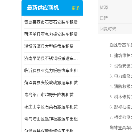
最新供应商机
货源
更多
口碑
青岛莱西市石英石安装车租赁
回复时效
菏泽单县亚克力板安装车租赁
蜘蛛登高车
淄博沂源县大型吸盘车租赁
1. 建筑
济南平阴县不锈钢板搬运车出租
2. 设备
临沂费县亚克力板吸盘车出租
3. 电力
菏泽曹县夹胶玻璃搬运车租赁
4. 消防
青岛莱西市越野升降机租赁
5. 树木
枣庄山亭区石英石搬运车租赁
6. 影视
7. 桥梁
青岛崂山区镀锌板搬运车出租
蜘蛛登高车
菏泽曹县双能源蜘蛛车出租