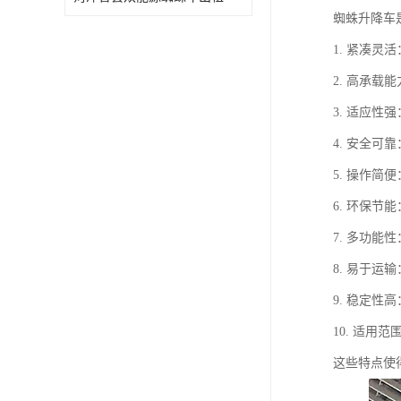
蜘蛛升降车
1. 紧凑
2. 高承
3. 适应
4. 安全
5. 操作
6. 环保
7. 多功
8. 易于
9. 稳定
10. 适
这些特点使