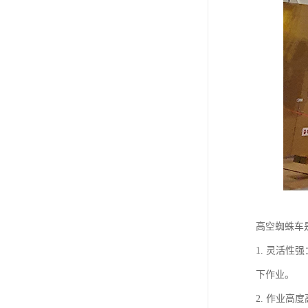
高空蜘蛛车
1. 灵活
下作业。
2. 作业