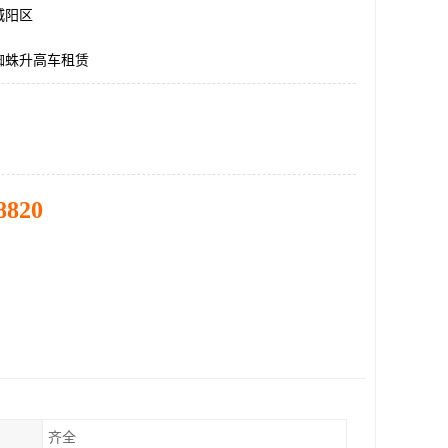
城阳区
蜘蛛升高车租赁
8820
齐全