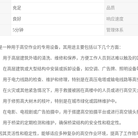
充足
品质
良好
响应速度
5分钟
管理体系
是一种用于高空作业的专用设备，其用途主要包括以下几个方面：
维护：用于高层建筑外墙的清洗、维修和保养，方便工作人员到达难以触及的
安装：在高层建筑或大型结构中安装或拆卸设备，如空调、广告牌、照明设备
维修：用于电力线路的检查、维护和修理，特别是在高压电塔或输电线路等高
救援：在火灾或其他紧急情况下，用于救援被困在高楼中的人员或进行高空灭
修剪：用于修剪高大树木的枝叶，特别是在城市绿化或园林维护中。
拍摄：在电影、电视剧或广告拍摄中，用于搭建高空拍摄平台或进行高空镜头
检测：用于桥梁的定期检测和维护，确保桥梁结构的安全性和稳定性。
因其灵活性和稳定性，能够适应多种复杂的高空作业环境，提高了工作效