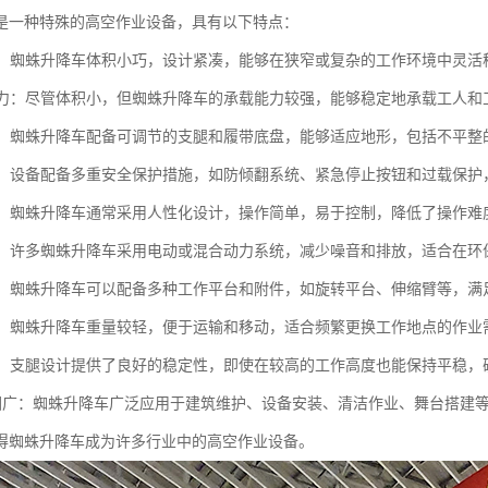
是一种特殊的高空作业设备，具有以下特点：
灵活：蜘蛛升降车体积小巧，设计紧凑，能够在狭窄或复杂的工作环境中灵
载能力：尽管体积小，但蜘蛛升降车的承载能力较强，能够稳定地承载工人
性强：蜘蛛升降车配备可调节的支腿和履带底盘，能够适应地形，包括不平
可靠：设备配备多重安全保护措施，如防倾翻系统、紧急停止按钮和过载保
简便：蜘蛛升降车通常采用人性化设计，操作简单，易于控制，降低了操作难
节能：许多蜘蛛升降车采用电动或混合动力系统，减少噪音和排放，适合在
能性：蜘蛛升降车可以配备多种工作平台和附件，如旋转平台、伸缩臂等，
运输：蜘蛛升降车重量较轻，便于运输和移动，适合频繁更换工作地点的作业
性高：支腿设计提供了良好的稳定性，即使在较高的工作高度也能保持平稳，
用范围广：蜘蛛升降车广泛应用于建筑维护、设备安装、清洁作业、舞台搭建
得蜘蛛升降车成为许多行业中的高空作业设备。