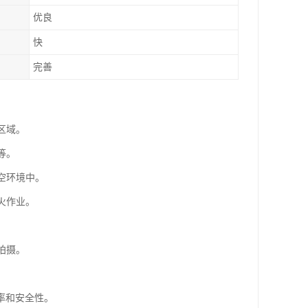
优良
快
完善
区域。
等。
空环境中。
火作业。
拍摄。
率和安全性。