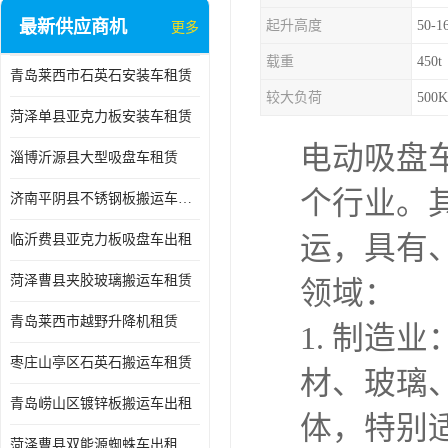
最新供应商机
起升高度
50-1
更多
载重
450t
青岛莱西市石英石安装车租赁
较大负荷
500
菏泽单县亚克力板安装车租赁
电动吸盘
淄博沂源县大型吸盘车租赁
个行业。
济南平阴县不锈钢板搬运车出租
运，具有
临沂费县亚克力板吸盘车出租
菏泽曹县夹胶玻璃搬运车租赁
领域：
青岛莱西市越野升降机租赁
1. 制造
枣庄山亭区石英石搬运车租赁
材、玻璃
青岛崂山区镀锌板搬运车出租
体，特别
菏泽曹县双能源蜘蛛车出租