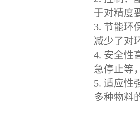
于对精度
3. 节
减少了对
4. 安
急停止等
5. 适
多种物料
6. 操作
手，减少
7. 维