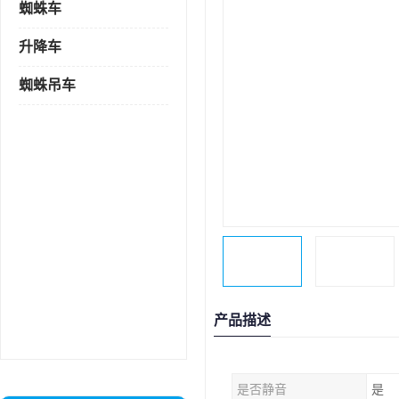
蜘蛛车
升降车
蜘蛛吊车
产品描述
是否静音
是