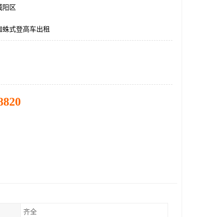
城阳区
蜘蛛式登高车出租
8820
齐全