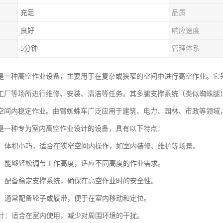
充足
品质
良好
响应速度
5分钟
管理体系
是一种高空作业设备，主要用于在复杂或狭窄的空间中进行高空作业。它
工厂等场所进行维修、安装、清洁等任务。其多腿支撑系统（类似蜘蛛腿
空间内稳定作业。曲臂蜘蛛车广泛应用于建筑、电力、园林、市政等领域
是一种专为室内高空作业设计的设备，具有以下特点：
灵活：体积小巧，适合在狭窄空间内操作，如室内装修、维护等场景。
可调：能够轻松调节工作高度，适应不同高度的作业需求。
性强：配备稳定支撑系统，确保在高空作业时的安全性。
方便：通常配备轮子或履带，便于在室内移动和定位。
音设计：适合在室内使用，减少对周围环境的干扰。