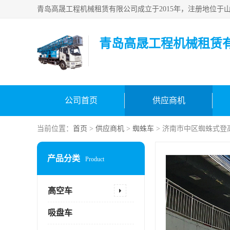
青岛高晟工程机械租赁
公司首页
供应商机
当前位置：
首页
>
供应商机
>
蜘蛛车
> 济南市中区蜘蛛式登
产品分类
Product
高空车
吸盘车